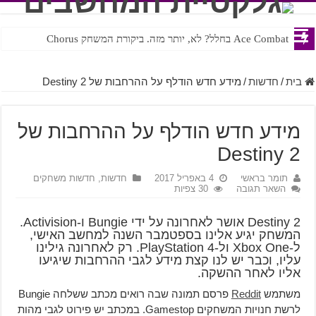
Ace Combat בחלל? לא, יותר מזה. ביקורת המשחק Chorus
Steven Universe והשירים שתורגמו בצורה נוראית לעברית
בית
/
חדשות
/
מידע חדש הודלף על ההרחבות של Destiny 2
מידע חדש הודלף על ההרחבות של
Destiny 2
תומר בראשי
4 באפריל 2017
חדשות
,
חדשות משחקים
השאר תגובה
30 צפיות
Destiny 2 אושר לאחרונה על ידי Bungie ו-Activision.
המשחק יגיע אלינו בספטמבר השנה למחשב האישי,
ל-Xbox One ול-PlayStation 4. רק לאחרונה גילינו
עליו, וכבר יש לנו קצת מידע לגבי ההרחבות שיגיעו
אליו לאחר ההשקה.
משתמש
Reddit
פרסם תמונה שבה רואים מכתב ששלחה Bungie
לרשת חנויות המשחקים Gamestop. במכתב יש פירוט לגבי מהות