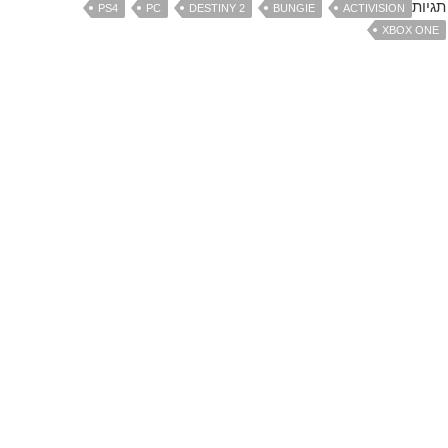
תגיות
PS4
PC
DESTINY 2
BUNGIE
ACTIVISION
XBOX ONE