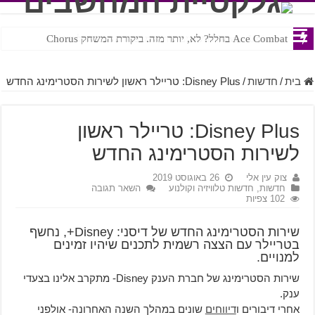
Ace Combat בחלל? לא, יותר מזה. ביקורת המשחק Chorus
Steven Universe והשירים שתורגמו בצורה נוראית לעברית
בית
/
חדשות
/
Disney Plus: טריילר ראשון לשירות הסטרימינג החדש
Disney Plus: טריילר ראשון
לשירות הסטרימינג החדש
צוק עין אלי
26 באוגוסט 2019
חדשות
,
חדשות טלוויזיה וקולנוע
השאר תגובה
102 צפיות
שירות הסטרימינג החדש של דיסני: Disney+, נחשף
בטריילר עם הצצה רשמית לתכנים שיהיו זמינים
למנויים.
שירות הסטרימינג של חברת הענק Disney- מתקרב אלינו בצעדי
ענק.
אחרי דיבורים ו
דיווחים
שונים במהלך השנה האחרונה- אולפני