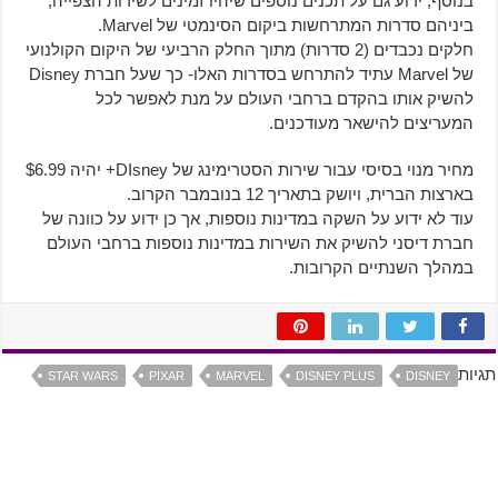
בנוסף, ידוע גם על תכנים נוספים שיהיו זמינים לשירות הצפייה,
ביניהם סדרות המתרחשות ביקום הסינמטי של Marvel.
חלקים נכבדים (2 סדרות) מתוך החלק הרביעי של היקום הקולנועי
של Marvel עתיד להתרחש בסדרות האלו- כך שעל חברת Disney
להשיק אותו בהקדם ברחבי העולם על מנת לאפשר לכל
המעריצים להישאר מעודכנים.
מחיר מנוי בסיסי עבור שירות הסטרימינג של DIsney+ יהיה $6.99
בארצות הברית, ויושק בתאריך 12 בנובמבר הקרוב.
עוד לא ידוע על השקה במדינות נוספות, אך כן ידוע על כוונה של
חברת דיסני להשיק את השירות במדינות נוספות ברחבי העולם
במהלך השנתיים הקרובות.
תגיות
STAR WARS
PIXAR
MARVEL
DISNEY PLUS
DISNEY