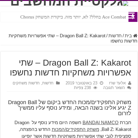
Ace Combat בחלל? לא, יותר מזה. ביקורת המשחק Chorus
Steven Universe והשירים שתורגמו בצורה נוראית לעברית
בית
/
חדשות
/
Dragon Ball Z: Kakarot – שתי אפשרויות משחקיות
חדשות נחשפו
Dragon Ball Z: Kakarot – שתי
אפשרויות משחקיות חדשות נחשפו
אלעד שרז
23 באוקטובר 2019
חדשות
,
חדשות משחקים
השאר תגובה
238 צפיות
משחק התפקידים/מכות החדש ביקום של Dragon Ball
Z יגיע אלינו בשנה הבאה, ומידע נוסף עליו ממשיך
לזרום
חברת
BANDAI NAMCO
חשפה היום מידע נוסף על Dragon
Ball Z: Kakarot,
משחק התפקידים/המכות
החדש בהפצתה,
ספציפית לגבי שתי אפשרויות משחקיות חדשות אשר יופיעו