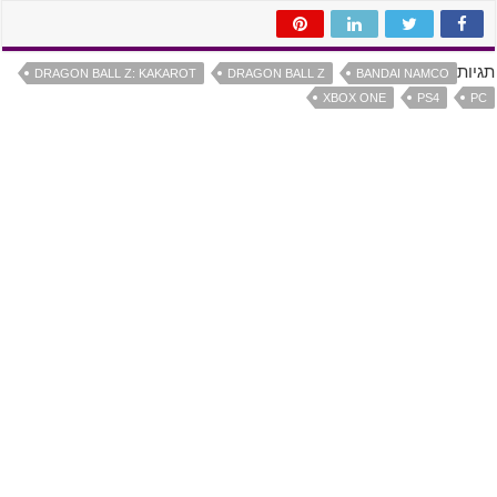
תגיות
DRAGON BALL Z: KAKAROT
DRAGON BALL Z
BANDAI NAMCO
XBOX ONE
PS4
PC