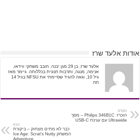
אודות אלעד שרז
אלעד שרז, בן 29 מגן יבנה. חובב משחקי ווידאו,
אנימה, מנגה, ותרבות חנונית בכללותה. גיימר מאז
גיל 10, וגאה להגיד שסיימתי את NFSU בגיל 14
חח
הקודם
הוכרז: Philips 346B1C – מסך
Ultrawide עם עגינת USB-C
הבא
כבר לא מתים מצחוק – ביקורת
המשחק Ice Age: Scrat's Nutty
Adventure