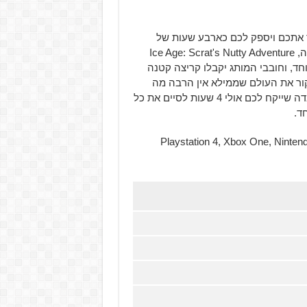
ר אתכם ויספק לכם כארבע שעות של
הנאה מסוימת, כי זה כל זמן המשחק הקצר. בשורה התחתונה, Ice Age: Scrat's Nutty Adventure
ד, וחובבי המותג יקבלו קריצה קטנה
ור את העולם שממילא אין הרבה מה
לעשות בו חוץ מלהרביץ עוד חיפושיות. תוסיפו לכך את העובדה שייקח לכם אולי 4 שעות לסיים את כל
ד.
Ice Age: Scrat's Nutty Adevn זמין כעת לקונסולות ה-Playstation 4, Xbox One, Nintendo