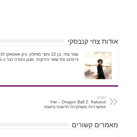
אודות צחי קנבסקי
שמי צחי, בן 22 וחצי מחולון. גיק וא
גיימינג וכל שאר הירקות. מנגן גיטרה כבר כ-5 שנים ומשמש ככתב גיימינג וקולנוע
הקודם
Dragon Ball Z: Kakarot – שתי
אפשרויות משחקיות חדשות נחשפו
מאמרים קשורים