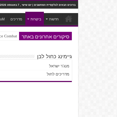
ברוכים הבאים לגלקסיית המחשבים | יום שישי , 7 באוגוסט 2026
חדשות
ביקורות
מדריכים
ooM
סיקורים אחרונים באתר
Ace Combat בחלל? לא, יותר מזה. ביקורת המשח
Steven Universe והשירים שתורגמו ב
גיימינג כחול לבן
מנג'ר ישראל
מדריכים לחול