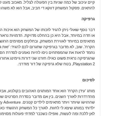
קיים עיכוב של כמה שניות בין הפעולה לצליל. מאכזב מעט 
להתאים. פסקול המשחק דווקא די חביב, אבל הוא לא משהו ש
גרפיקה
דבר נוסף שאולי ניתן להגיד לזכותו של המשחק הוא איכות 
או חדה במיוחד, אבל היא כן בהחלט מדויקת. הדמויות נראות
מתאימים במיוחד לאווירת המשחק, ובחלקים מסוימים הרגשתי
הקרח'. שוב, לא מדובר בגרפיקה שתגרום לכם להגיד: 'זאת 
נחמד לראות את שהמפתחים ניסו להיות נאמנים לסדרת הסרט
שהגרפיקה נראית פשוט כאילו חזרנו שני דורות גיימינג אחו
Playstation 2, בטח שלא גרפיקה של דור מודרני.
לסיכום
מותג 'עידן הקרח' הוא אחד המותגים האהובים בקולנוע, אבל
מהדרדרות לאורך השנים. בין אם מדובר בסדרת הסרטים שר
ילדותי במותג שיצא לי לחוות. לאורך כל המשחק הרגשתי כאיל
לאן ללכת ומה לעשות, ואפילו כשכבר למדתי פעולות מסוימות 