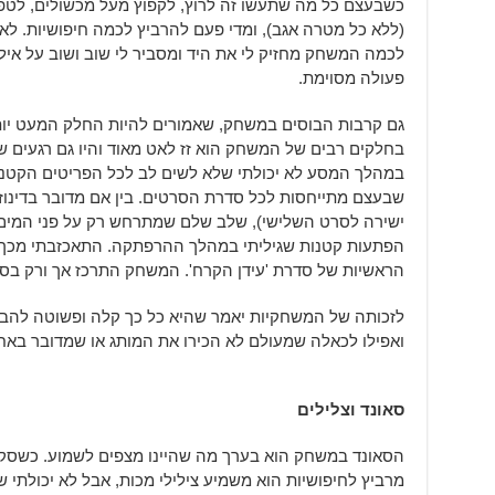
כשבעצם כל מה שתעשו זה לרוץ, לקפוץ מעל מכשולים, לטפס
(ללא כל מטרה אגב), ומדי פעם להרביץ לכמה חיפושיות. לא
לכמה המשחק מחזיק לי את היד ומסביר לי שוב ושוב על איל
פעולה מסוימת.
גם קרבות הבוסים במשחק, שאמורים להיות החלק המעט יותר 
בחלקים רבים של המשחק הוא זז לאט מאוד והיו גם רגעים
במהלך המסע לא יכולתי שלא לשים לב לכל הפריטים הקטנ
שבעצם מתייחסות לכל סדרת הסרטים. בין אם מדובר בדינוז
ישירה לסרט השלישי), שלב שלם שמתרחש רק על פני המים (
הפתעות קטנות שגיליתי במהלך ההרפתקה. התאכזבתי מכך שלא
הראשיות של סדרת 'עידן הקרח'. המשחק התרכז אך ורק בס
לזכותה של המשחקיות יאמר שהיא כל כך קלה ופשוטה להב
ואפילו לכאלה שמעולם לא הכירו את המותג או שמדובר בא
סאונד וצלילים
הסאונד במשחק הוא בערך מה שהיינו מצפים לשמוע. כשסקר
מרביץ לחיפושיות הוא משמיע צילילי מכות, אבל לא יכולת