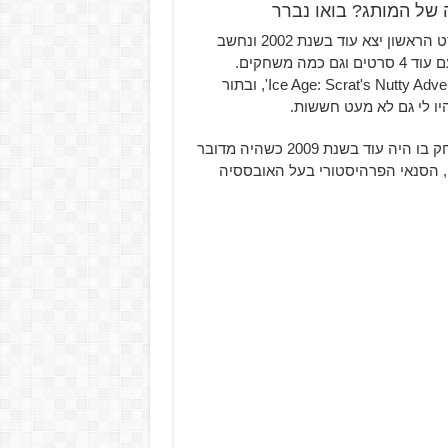
 של המותג? בואו נברר
מותג 'עידן הקרח' מלווה אותנו כבר למעלה מ-15 שנים. הסרט הראשון יצא עוד בשנת 2002 ונחשב
 משחקים.
כששמעתי שהולך לצאת משחק חדש של 'עידן הקרח', 'Ice Age: Scrat's Nutty Adventure', ובתור
יו לי גם לא מעט חששות.
אחרי הכל, המשחק האחרון במותג 'עידן הקרח' שיצא לי לשחק בו היה עוד בשנת 2009 כשהיה מדובר
קנו בתור סקראט, הסנאי הפרהיסטורי בעל האובססיה