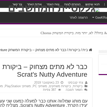
תנאי שימוש
הצטרפו לצוות
צוות האתר
אודות האתר
צור קשר
GeeKR
הרשמה לאתר
ק Chorus
צורה נוראית לעברית
בית
/
ביקורות
/
כבר לא מתים מצחוק – ביקורת המשחק Ice Age: Scrat's Nutty Adventure
Scrat's Nutty Adventure
צחי קנבסקי
23 באוקטובר 2019
ביקורות
,
ביקורות משחקים
,
משחקי PC
,
משחקי PlayStation
,
משחק
השאר תגובה
387 צפיות
עם מותג שמלווה אותנו כבר למעלה כמעט שני ע
'עידן הקרח', dventure