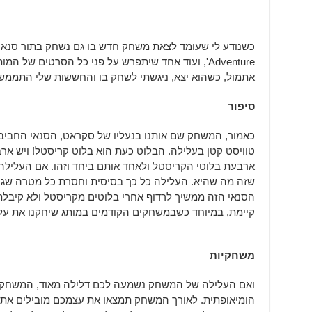
Adventure', ועוד אחד שיתפרש על פני כל הסרטים של
אתמול, כשהוא יצא, ניגשתי לשחק בו והחששות שלי התממשו
סיפור
כאמור, המשחק שם אותנו בנעליו של סקראט, הסנאי החביב 
טוויסט קטן בעלילה. הבלוט כעת הוא בלוט קריסטל! ויש א
ארבעת בלוטי הקריסטל ולאחד אותם ביחד וזהו. אם העלילה
שזה מה שהיא. העלילה כל כך בסיסית וחסרת כל מטרה שגם
הסנאי הזה ממשיך לרדוף אחרי בלוטים מקריסטל ולא קיבלת
קיימת, במיוחד כשבמשחקים הקודמים במותג שיחקנו את על
משחקיות
ואם העלילה של המשחק נשמעה לכם דלילה מאוד, המשחקי
הומיאופתית. לאורך המשחק תמצאו את עצמכם מובילים את 