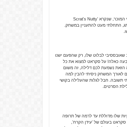
כשנודע לי שעומד לצאת משחק חדש בו גם נשחק בתור סנאי המוכר, שנקרא 'Scrat's Nutty
 המותג, התחלתי מעט להתעניין במשחק.
.
שאובססיבי לבלוט שלו, רק שהפעם ישנו
רבעה כאלה! על סקראט למצוא את כל
 הזאת נשמעת לכם דלילה, זה משום
 לאורך המשחק ניסיתי להבין למה
י תשובה. חבל לגלות שהעלילה בקושי
ילת הסרטים.
ות שלו מדוללת עד לרמה של תרופה
סקראט בעולם של 'עידן הקרח',