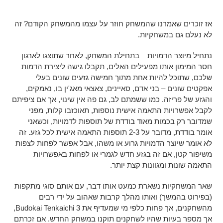
אז זוכרים שאמרנו שהמשחק חוזר על עצמו מהמשחק הקודם? זה
לא נעלם גם במשחקיות.
נתחיל מיוצר הדמויות – בתחילת המשחק, לאחר שתוצגו לארגון
חסר המימון אותו מפעילים האלים, תקבלו גישה ליצירת הדמות
שלכם, שתוכל להיות אחת מתוך חמישה גזעים שונים בעלי
אפקטים שונים – בני אדם, סאיינים, צאצאי מאג'ין בו, נאמקים,
והגזע של פריזה. כמו ששמתם לב, גם פה אין שינוי, אך אם ציפיתם
לקבל אפשרויות התאמה אישית נוספות, תאוכזבו קלות, מפני
שמדובר רק בכמות מאוד בודדת של תוספות לדמויות, וכשאני
אומר בודדת, מדובר על 2-3 תוספות התאמה אישית לכל גזע. זה
לא אומר שיוצר הדמויות גרוע או משהו, אבל אפשר לפחות לצפות
משיפור קטן, אם זה בגזע חדש לגמרי או לפחות באפשרויות
התאמה שונות ומגוונות קצת יותר.
שאר המשחקיות נשארת כמעט אותו דבר, עם אותם סוגי מתקפות
(בפירוט בהמשך) ואותו מהלך קרבות שאהוב על ידי רבים
מהשחקנים, אך פחות כלפי מי שמעדיף את Budokai Tenkaichi 3,
אך מספר בעיות שהיו לשחקנים תוקנו במשחק החדש. אם זכרתם