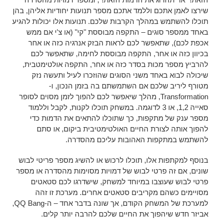
שירצו לאמן אתכם וללמד אתכם מספר תנועות יחודיות אליהן, בהן
תוכלו להשתמש במהלך הקרבות שלכם. תנועות אלו יכולות להגיע
באחד ממספר סוגים – התקפה מבוססת "קי" (או צ'י אם ממש
אכפת לכם), שתאפשר לכם לראות הבזק אנרגיה כזה או אחר
בכיוון כזה או אחר, התקפה מבוססת לחימה, שתאפשר לכם
להרביץ מספר מכות בסדר כזה או אחר, התקפה אולטימטבית,
שיכולה לבוא באחד משני הסוגים שהוזכרו לעיל ותעשה נזק
מטורף ליריב שלכם אם השתמשתם בה בזמן הנכון, ו-
Transformation, מהלך שיאפשר לכם להפוך לזמן מסוים לסופר
סאייה 1,2, או 3 לדוגמה. במשחק תוכלו לקנות, לקבל וללמוד
מספר ענק של מתקפות, כך שתוכלו להתאים את הדמות כדי
להפוך אותה לצורת החיים האולטימטיבית ביקום, או סתם
להשתמש במתקפות האהובות עליכם מהסדרה.
בנוסף למקתפות אלו, תוכלו לרכוש או להשיג מספר פריטי לבוש
שונים, אם זה פרטי לבוש של דמויות מסוימות מהסדרה או מספר
פרטי לבוש שעוצבו במיוחד למשחק, שישדרגו לכם סטאטים
מסויימים כשהם מקריבים סטאטים אחרים. מערכת זו זהה
למערכת של המשחק הקודם, אך שונה בדבר אחד – ה-QQ Bang,
אביזר חדש שיהפוך את החיים שלכם להרבה יותר קלים.