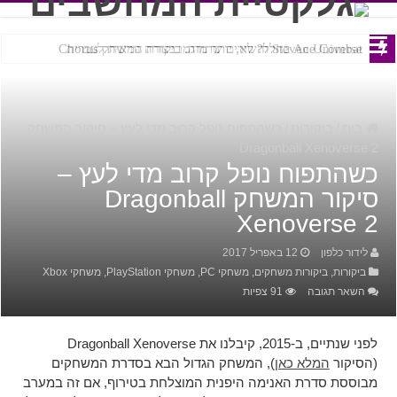
Ace Combat בחלל? לא, יותר מזה. ביקורת המשחק Chorus
Steven Universe והשירים שתורגמו בצורה נוראית לעברית
בית
/
ביקורות
/
כשהתפוח נופל קרוב מדי לעץ – סיקור המשחק
Dragonball Xenoverse 
שהתפוח נופל קרוב מדי לעץ –
סיקור המשחק Dragonball
Xenoverse 
לידור כלפון
12 באפריל 2017
ביקורות
,
ביקורות משחקים
,
משחקי PC
,
משחקי PlayStation
,
משחקי Xbox
השאר תגובה
91 צפיות
לפני שנתיים, ב-2015, קיבלנו את Dragonball Xenoverse
(הסיקור
המלא כאן
), המשחק הגדול הבא בסדרת המשחקים
מבוססת סדרת האנימה היפנית המוצלחת בטירוף, אם זה במערב