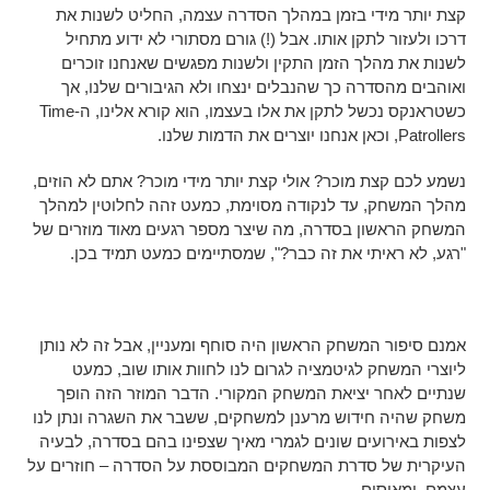
קצת יותר מידי בזמן במהלך הסדרה עצמה, החליט לשנות את
דרכו ולעזור לתקן אותו. אבל (!) גורם מסתורי לא ידוע מתחיל
לשנות את מהלך הזמן התקין ולשנות מפגשים שאנחנו זוכרים
ואוהבים מהסדרה כך שהנבלים ינצחו ולא הגיבורים שלנו, אך
כשטראנקס נכשל לתקן את אלו בעצמו, הוא קורא אלינו, ה-Time
Patrollers, וכאן אנחנו יוצרים את הדמות שלנו.
נשמע לכם קצת מוכר? אולי קצת יותר מידי מוכר? אתם לא הוזים,
מהלך המשחק, עד לנקודה מסוימת, כמעט זהה לחלוטין למהלך
המשחק הראשון בסדרה, מה שיצר מספר רגעים מאוד מוזרים של
"רגע, לא ראיתי את זה כבר?", שמסתיימים כמעט תמיד בכן.
אמנם סיפור המשחק הראשון היה סוחף ומעניין, אבל זה לא נותן
ליוצרי המשחק לגיטמציה לגרום לנו לחוות אותו שוב, כמעט
שנתיים לאחר יציאת המשחק המקורי. הדבר המוזר הזה הופך
משחק שהיה חידוש מרענן למשחקים, ששבר את השגרה ונתן לנו
לצפות באירועים שונים לגמרי מאיך שצפינו בהם בסדרה, לבעיה
העיקרית של סדרת המשחקים המבוססת על הסדרה – חוזרים על
עצמם, ומאוסים.