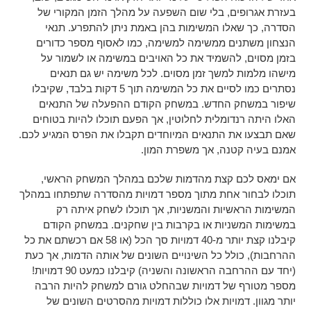
בעזרת אגרופים, בלי שום השפעה על מהלך הזמן המקורי של
הסדרה, כך שאלו המשימות בהן באמת ניתן להתפרע. תנאי
הנצחון משתנים ממשימה למשימה, כמו לאסוף מספר כדורים
בזמן מסוים, להשמיד את כל האויבים במשימה או לשמור על
מישהו מלמות למשך זמן מסוים. לכל משימה יש גם תנאים
נסתרים כמו לסיים את כל המשימה תוך 5 דקות בלבד, שקיבלו
שיפור במשחק החדש. במשחק הקודם ההפעלה של התנאים
האלו היתה רנדומלית לחלוטין, אך הפעם תוכלו להיות בטוחים
שאם תבצעו את התנאים המיוחדים תקבלו את הפרס המגיע לכם.
אמנם בעיה קטנה, אך משפרת המון.
אם ימאס לכם קצת מהדמות שלכם במהלך המשחק הראשי,
תוכלו לבחור אחת מתוך מספר דמויות מהסדרה שתפתחו במהלך
המשימות הראשיות והמשניות, אך תוכלו לשחק איתה רק
במשימות המשניות או בקרבות בין שחקנים. במשחק הקודם
קיבלנו קצת יותר מ-40 דמויות סך הכל (או 58 אם רכשתם את כל
ההרחבות), כולל כל השינויים השונים של אותה הדמות, אך כעת
(יחד עם ההרחבה הראשונה והשניה) קיבלנו כמעט 90 דמויות!
מספר מטורף של דמויות שבהחלט גורם למשחק להיות הרבה
יותר מגוון. דמויות אלו כוללות דמויות מהסרטים השונים של