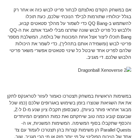
אם במשחק הקודם נאלצתם לבחור פריט לבוש כזה או אחר רק
בגלל יכולותיו שתורמות לבילד הנוכחי שלכם, כעת תוכלו
להשתמש ב-QQ Bang כדי לשמור על מהלך סטאטים קבוע,
וללבוש כל פריט לבוש שונה שתרצו מבלי לאבד אותם. את ה-QQ
Bang תוכלו ליצור אצל אחת המכונות של בולמה, המשלבת מספר
פריטי לבוש (ומשמידה אותם בתהליך), כדי לשמר את היכולות
שלהם לפריט אחד שיבטל כל שינוי סטאטים אפשרי משאר פריטי
הלבוש שלכם. די מגניב.
במשימות הראשיות במשחק תצטרכו כאמור לעזור לטראנקס לתקן
את את השגיאות שנוצרו בזמן בשימוש באגרופים שלכם (כמו שכל
מבוגר אחראי פותר בעיות), כשבסופן תקבלו ציון שנע מ-D ל-Z,
שבעצם קובע כמה טוב שיחקתם ואת כמות החפצים המיוחדים
והכסף שתקבלו בסוף המשימה. המשימות המשניות, או ה-
Parallel Quests הן משימות קצרות בהן תצטרכו לעמוד עם צד
אחד של הויכוח הפוליטי על מי יותר חזק או מי הכי מגניב, שוב,