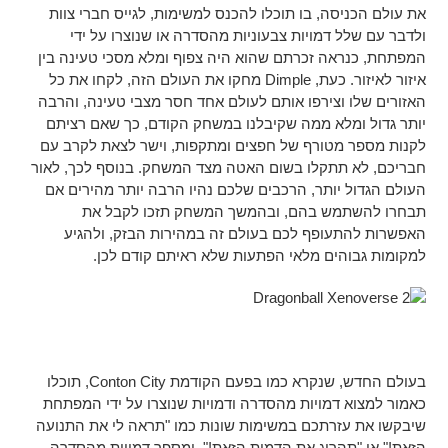
את עולם הכניסה, בו תוכלו להכנס למשימות, לגייס חברי צוות
ולדבר עם שלל דמויות צבעוניות מהסדרה או שנוצרו על ידי
המפתחת, כנראה זכרתם שהוא היה צפוף ומלא מסכי טעינה בין
איזור לאיזור. כעת, Dimple מחקו את העולם הזה, לקחו את כל
האזורים שלו וצירפו אותם לעולם אחד חסר מצבי טעינה, והרבה
יותר גדול ומלא ממה שקיבלנו במשחק הקודם, כך שאם רציתם
לקנות מספר מטורף של חפצים ומתקפות, וישר לצאת לקרב עם
חבריכם, לא תתקלו בשום האטה מצד המשחק. בנוסף לכך, לאור
העולם הגדול יותר, הרכבים שלכם נהיו הרבה יותר מהירים אם
תבחרו להשתמש בהם, ובהמשך המשחק תזכו לקבל את
האפשרות להתעופף לכם בעולם זה במהירות הבזק, ולהגיע
למקומות גבוהים מלאי הפתעות שלא ראיתם קודם לכן.
בעולם החדש, שנקרא כמו בפעם הקודמת Conton City, תוכלו
כאמור למצוא דמויות מהסדרה ודמויות שנוצרו על ידי המפתחת
שיבקשו את עזרתכם במשימות שונות כמו "תראה לי את התנועה
הזאת!" או "תהרוג את הדמות הזאת!", ומספר דמויות מהסדרה