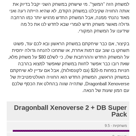
למשחק הזה "המשך". מי שישחק במשחק השני יקבל בדיוק את
אותה החוויה שקיבלנו במשחק הקודם, לא שהיא הייתה רעה ואני
מאוד נהנתי ממנה, אבל המשחק החדש מרגיש יותר כמו הרחבה
גדולה מאשר משחק חדש לגמרי שבא לחדש לנו את כל מה
שידענו על המשחק המקורי.
בקיצור, אם כבר שיחקתם במשחק הראשון ובא לכם עוד, פשוט
תשחקו בו שוב עם דמות אחרת, או שתחכו להנחה גדולה יחסית
על המשחק החדש וההרחבות שלו, כי לשלם $80 על משחק מלא,
שאת רובו כבר אפשר לחוות במשחק שאפשר למצוא בהרבה
חנויות בפחות מ-$20 (גם לקונסולות), אבל אם עדיין לא שיחקתם
במשחק הראשון, המשחק החדש הוא החוויה האולטימטיבית של
Dragonball Xenoverse, שתהיה שווה בהחלט את הכסף שלכם
עם המון שעות של הנאה.
Dragonball Xenoverse 2 + DB Super
Pack
משחקיות - 9.5