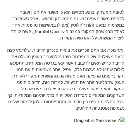
לטובת המשחק, ברגע מסויים הוא כן משנה את הטון ועובר
לתפנית מאוד מעניינת ושונה מהמשחק הראשון, אבל כשמדובר
במשימות כמעט זהות לחלוטין (ואפילו במשימות מועתקות אחד
לאחד מהמשחק המקורי במצב ה-Parallel Quests), קשה לוותר
ליוצרי המשחק על ההרגשה המוזרה.
יותר מכך, אם אתם זוכרים את בעיית סנכרון הדיבור, שלדעתי קצת
נבעה מעצלנות של המפתחת היפנית להעביר באופן מושלם את
הדיבור כך שיתאים לדיבוב האמריקאי בגרסה המקורית, תתפלאו
לגלות שהיא לא נעלמה כלל, ואפילו יותר משמעותית עם המון
תקריבי פנים וגרפיקה מעט משודרגת מהמשחק המקורי (אך רק
מעט) שמבליטה יותר את הבעיות. למרות זאת, הדיבוב היפני
המקורי והאמריקאי מעולה, כשהוא מביא לנו כמעט את כל
השחקנים המקוריים מסדרת הטלוויזיה בדמויותיהם המקוריות, כך
שכל החלפות השיח בין הדמויות וההתייחסות שלהן לדמות שלכם
נשמעות אוטנטיות לחלוטין.