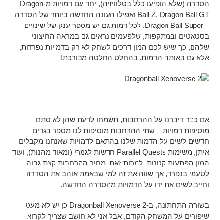
הסדרה (שלא הופיעו כלל בטלוויזיה), יחד עם דמויות מ-Dragon
Ball Z, Dragon Ball GT ואפילו העונה החדשה ביותר של הסדרה
– Dragon Ball Super. לכל דמות גם יש מספר ענק של שינויים
בסטאטים ובמתקפות, שלפעמים נראים גם במראה החיצוני
שלהם, כך שיש לכם המון דרכים לשחק לא רק בדמויות נפרדות,
אלא גם באותה הדמות. בהחלט החלטה מבורכת!
אם כבר דיברנו על ההרחבות, תשמחו לדעת שהן לא סתם
מוסיפות דמויות – שתי ההרחבות מוסיפות לנו מספר בגדים
חדשים לשים על הדמות שלנו בהתאם לדמויות שאנחנו מקבלים
איתן, משימות Parallel Quests חדשות לגמרי (ומאוד מהנות), ועוד
המון הפתעות קטנות. למרות זאת, מחיר ההרחבות קצת גבוה
לטעמי בנפרד, אך שווה את זה למי שבאמת אוהב את הסדרה
וחייב לשים את ידו על הדמויות מהסדרה החדשה.
בשורה התחתונה, ב-Dragonball Xenoverse 2 כן יש לא מעט
שיפורים על המשחק הקודם, אבל אני לא חושב שצריך לקרוא