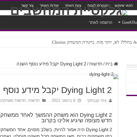
תנאי שימוש
הצטרפו לצוות
צוות האתר
אודות האתר
צור קשר
GeeKR
הרשמה לאתר
ק Chorus
צורה נוראית לעברית
בית
/
חדשות
/
Dying Light 2 יקבל מידע נוסף השנה
Dying Light 2 יקבל מידע נוסף השנה
צחי קנבסקי
9 בינואר 2021
חדשות
,
חדשות משחקים
Dying Light 2 הוא משחק ההמשך לאחד ממ
חדש מצופה שיגיע אלינו בקרוב
כמו משחקים רבים. מאז המשחק סבל משקט מוחלט. נאמרו ש