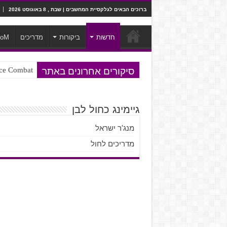
ברוכים הבאים לגלקסיית המחשבים | שבת , 8 באוגוסט 2026
חדשות
ביקורות
מדריכים
ooM
סיקורים אחרונים באתר
Ace Combat בחלל? לא, יותר מזה. ביקורת המשח
Steven Universe והשירים שתורגמו ב
גיימינג כחול לבן
מנג'ר ישראל
מדריכים לחול