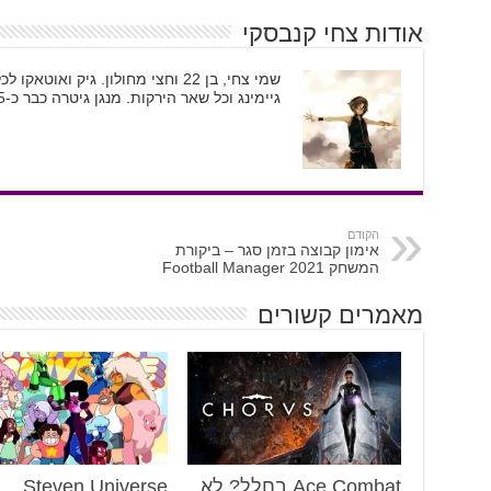
אודות צחי קנבסקי
שמי צחי, בן 22 וחצי מחולון. גיק וא
גיימינג וכל שאר הירקות. מנגן גיטרה כבר כ-5 שנים ומשמש ככתב גיימינג וקולנוע
הקודם
אימון קבוצה בזמן סגר – ביקורת
המשחק Football Manager 2021
מאמרים קשורים
Ace Combat בחלל? לא,
Steven Universe