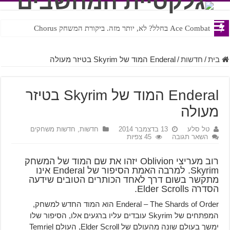
Ace Combat בחלל? לא, יותר מזה. ביקורת המשחק Chorus
Steven Universe והשירים שתורגמו בצורה נוראית לעברית
בית
/
חדשות
/
Enderal המוד של Skyrim בטיזר מעולה
Enderal המוד של Skyrim בטיזר
מעולה
טל סלע
13 בדצמבר 2014
חדשות
,
חדשות משחקים
השאר תגובה
45 צפיות
רוב מעריצי Oblivion יזהו את שם המוד של המשחק
Skyrim. למרבה האמת הסיפור של Enderal אינו
מתקשר בשום דרך לאחד הכותרים הטובים שידעה
הסדרה Elder Scrolls.
Enderal – The Shards of Order הוא המוד החדש למשחק,
המפתחים של Skyrim עובדים עליו ברגעים אלו, הסיפור שלו
ימשך בעולם שונה מהעולם של Elder Scroll, העולם Temriel