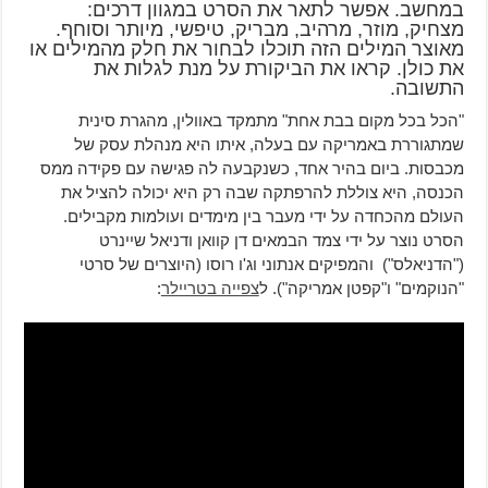
במחשב. אפשר לתאר את הסרט במגוון דרכים:
מצחיק, מוזר, מרהיב, מבריק, טיפשי, מיותר וסוחף.
מאוצר המילים הזה תוכלו לבחור את חלק מהמילים או
את כולן. קראו את הביקורת על מנת לגלות את
התשובה.
"הכל בכל מקום בבת אחת" מתמקד באוולין, מהגרת סינית
שמתגוררת באמריקה עם בעלה, איתו היא מנהלת עסק של
מכבסות. ביום בהיר אחד, כשנקבעה לה פגישה עם פקידה ממס
הכנסה, היא צוללת להרפתקה שבה רק היא יכולה להציל את
העולם מהכחדה על ידי מעבר בין מימדים ועולמות מקבילים.
הסרט נוצר על ידי צמד הבמאים דן קוואן ודניאל שיינרט
("הדניאלס") והמפיקים אנתוני וג'ו רוסו (היוצרים של סרטי
"הנוקמים" ו"קפטן אמריקה"). ל
צפייה בטריילר
: