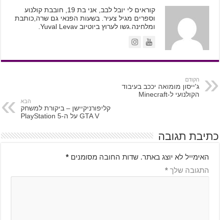
קוראים לי יובל לבב, אני בת 19, חובבת קולנוע
וספרים מגיל צעיר. בשעות הפנאי גם שרה,כותבת
ומלחינה.גשו לערוץ ביוטיוב Yuval Levav.
הקודם
ג'ייסון מומואה יככב בעיבוד
הקולנועי ל-Minecraft
הבא
קליפורניקיישן – ביקורת למשחק
GTA V על ה-PlayStation 5
כתיבת תגובה
האימייל לא יוצג באתר.
שדות החובה מסומנים
*
התגובה שלך
*