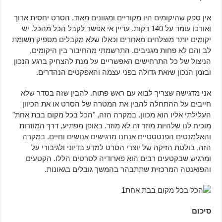
אין ספק שהיקומים היו מקוריים ומגוונים מאוד. הסרט יחסית ארוך
ואורכו עומד על 140 דקות. עדיין אי אפשר לקבל הכל מהכל. יש
יקומים יותר מוצלחים מאחרים וכאלו שלא מקבלים מספיק תשומת
לב והם לא פחות מגניבים. התרשמתי מהחיבור בין היקומים,
הניצול של כל התרחישים האפשריים על מנת להצחיק ברגע הנכון
ובזמן הנכון שזאת גדולה בפני עצמה והאפקטים הנהדרים.
אני מדגישה שצריך לבוא עם ראש פתוח. להבין שזה בסדר שלא
חייבים על ההתחלה להבין את המטרה של הסרט או את הכיוון
העלילתי אליו הוא מכוון. במקרה הזה, "הכל בכל מקום בבת אחת"
מוכיח לנו שלהיות מוזר זה לא מוזר. באופן מפתיע, דרך המוזרות
והאלמנטים הפנטסטיים אנחנו מרגישים אנושים וחיים. במקרה
הזה, בולטת הזיקה של יוצרי הסרט למדע בדיוני ולגיבורי על
ומרגיש שבקטעים רבים הוא פארודיה לסרטים הללו. הקטעים
והפואנטה המרכזית שתתבהר בהמשך גובלים בגאונות.
סיכום