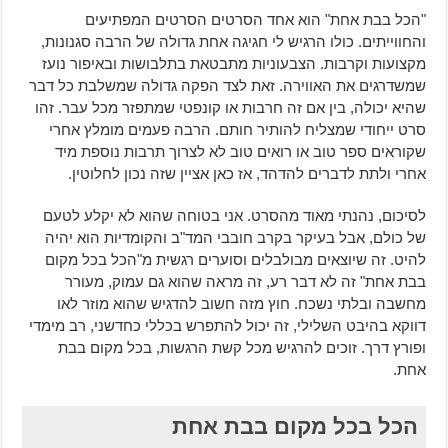
"הכל בבת אחת" הוא אחד הסרטים הסרטים המפתיעים
והחווייתים. כולו הרגיש לי חגיגה אחת גדולה של הרבה סגנונות,
מקצועות וקרבות. הצבעוניות מתבטאת בתלבושות ובאיפור נועז
שמשדרגים את האווירה. זאת לצד הפקה גדולה שמשלבת כל דבר
שהיא יכולה, בין אם זה חרבות או קונפטי שמתפזר מכל עבר. זהו
סרט ייחודי שמצליח להותיר חותם. הרבה פעמים מומלץ אחרי
שקוראים ספר טוב או רואים טוב לא לצרוך תרבות נוספת מיד
אחרי ולתת לדברים להדהד, אז כאן אציין שזה נכון לחלוטין.
לסיכום, נהנתי מאוד מהסרט. אני בטוחה שהוא לא יקלע לטעם
של כולם, אבל בעיקר בקרב חובבי המד"ב והקומדיות הוא יהיה
להיט. זה שיוצאים מבולבלים וסוערים רגשית מ"הכל בכל מקום
בבת אחת" זה לא דבר רע, זה מראה שהוא גם עמוק, מעורר
מחשבה ובלתי נשכח. חוץ מזה חשוב להדגיש שהוא מוזר לאו
דווקא בהיבט השלילי, זה יכול להתפרש בכללי כחדשני, רב מימדי
ופורץ דרך. זוכים להרגיש מכל קשת הרגשות, בכל מקום בבת
אחת.
הכל בכל מקום בבת אחת