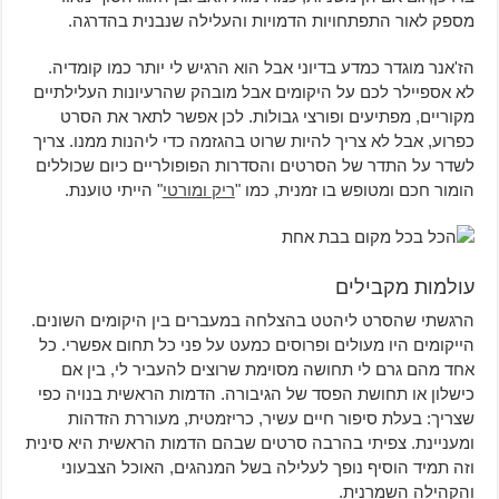
מספק לאור התפתחויות הדמויות והעלילה שנבנית בהדרגה.
הז'אנר מוגדר כמדע בדיוני אבל הוא הרגיש לי יותר כמו קומדיה.
לא אספיילר לכם על היקומים אבל מובהק שהרעיונות העלילתיים
מקוריים, מפתיעים ופורצי גבולות. לכן אפשר לתאר את הסרט
כפרוע, אבל לא צריך להיות שרוט בהגזמה כדי ליהנות ממנו. צריך
לשדר על התדר של הסרטים והסדרות הפופולריים כיום שכוללים
הומור חכם ומטופש בו זמנית, כמו "
ריק ומורטי
" הייתי טוענת.
עולמות מקבילים
הרגשתי שהסרט ליהטט בהצלחה במעברים בין היקומים השונים.
הייקומים היו מעולים ופרוסים כמעט על פני כל תחום אפשרי. כל
אחד מהם גרם לי תחושה מסוימת שרוצים להעביר לי, בין אם
כישלון או תחושת הפסד של הגיבורה. הדמות הראשית בנויה כפי
שצריך: בעלת סיפור חיים עשיר, כריזמטית, מעוררת הזדהות
ומעניינת. צפיתי בהרבה סרטים שבהם הדמות הראשית היא סינית
וזה תמיד הוסיף נופך לעלילה בשל המנהגים, האוכל הצבעוני
והקהילה השמרנית.