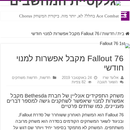
Ace Combat בחלל? לא, יותר מזה. ביקורת המשחק Chorus
Steven Universe והשירים שתורגמו בצורה נוראית לעברית
בית
/
חדשות
/
Fallout 76 מקבל אפשרות למנוי חודשי
Fallout 76 מקבל אפשרות למנוי
חודשי
אלעד שרז
24 באוקטובר 2019
חדשות
,
חדשות משחקים
השאר תגובה
82 צפיות
משחק התפקידים אונליין של חברת Bethesda מקבל
אפשרות למנוי שיאפשר לשחקנים גישה למספר דברים
מעניינים, כמו שרתים פרטיים
Fallout 76 הוא המשחק האחרון ששוחרר של סדרת Fallout,
ובניגוד לשאר המשחקים הקודמים בסדרה הוא משחק מרובה
משתתפים. המשחק לא מתמקד בסיפור יחיד ויותר שם דגש על