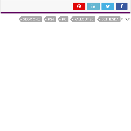
תגיות
XBOX ONE
PS4
PC
FALLOUT 76
BETHESDA