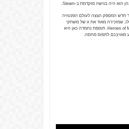
א היה בגישה מוקדמת ב-Steam.
 All in! Games שחררה טריילר חדש המספק הצצה לעולם הפנטזיה
, שמזכירה מאוד את זו של משחקי
טקטיקה ואסטרטגיה אחרים כמו XCOM ו-Heroes of Might and Magic. תוספת נחמדה כאן היא
ע מאויבכם לתפוס מחסה.