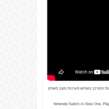
Fort  מכיל מצב משחק עלילתי באורך של עד 20 שעות המורכב משלוש מערכות ומצב משחק
המשחק יגיע ל-GOG ב-29 באפריל ולקונסולות ה-Xbox One, PlayStation 4 וה-Nintendo Switch