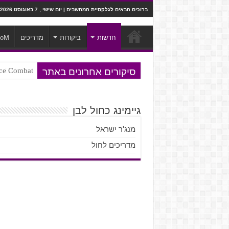
ברוכים הבאים לגלקסיית המחשבים | יום שישי , 7 באוגוסט 2026
חדשות
ביקורות
מדריכים
ooM
סיקורים אחרונים באתר
Ace Combat בחלל? לא, יותר מזה. ביקורת המשח
Steven Universe והשירים שתורגמו ב
גיימינג כחול לבן
מנג'ר ישראל
מדריכים לחול