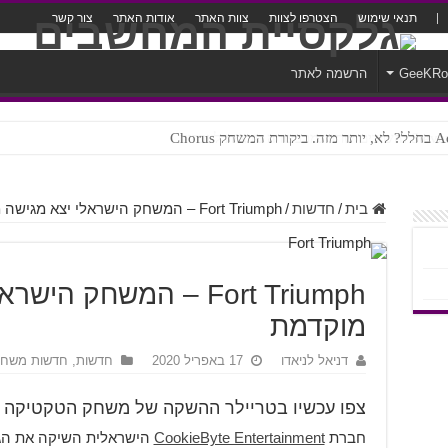
תנאי שימוש
הצטרפו לצוות
צוות האתר
אודות האתר
צור קשר
GeeKR
הרשמה לאתר
ק Chorus
צורה נוראית לעברית
בית
/
חדשות
/
Fort Triumph – המשחק הישראלי יצא מגישה מוקדמת
Fort Triumph – המשחק ה
מוקדמת
דניאל לניאדו
17 באפריל 2020
חדשות
,
חדשות משחק
צפו עכשיו בטריילר ההשקה של משחק הטקטיקה ב
חברת
CookieByte Entertainment