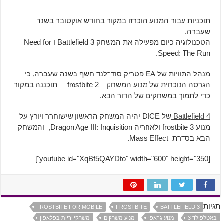
תוכניות עבור המנוע הוכרזו במקור בחודש אוקטובר בשנה
שעברה.
הטכנולוגיה כיום מפעילה את המשחק Battlefield 3 ו Need for
Speed: The Run.
מנהל התוויות של EA פטריק סודרלנד חשף בשנה שעברה, כי
הגרסה הנוכחית של מנוע המשחק – frostbite 2 – תוכננה במקור
כדי לתמוך במשחקים של הדור הבא.
Battlefield 4
של DICE יהיה המשחק הראשון שישוחרר ויורץ על
מנוע frostbite 3 ולאחריה Dragon Age III: Inquisition, והמשחק
הבא בסדרת Mass Effect.
[youtube id="XqBf5QAYDto" width="600" height="350"]
תגיות
FROSTBITE FOR MOBILE
FROSTBITE
BATTLEFIELD 3
באטלפילד 3
מנוע גראפי
מנוע משחקים
משחקי יריות בפלאפון