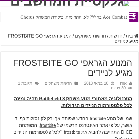
Ace Combat בחלל? לא, יותר מזה. ביקורת המשחק Chorus
Steven Universe והשירים שתורגמו בצורה נוראית לעברית
בית
/
חדשות
/
חדשות משחקים
/
המנוע הגראפי FROSTBITE GO
מגיע לניידים
המנוע הגראפי FROSTBITE GO
מגיע לניידים
אורן
18 במאי 2013
חדשות משחקים
תגובת 1
30 צפיות
הטכנולוגיה מאחורי מנוע משחק
Battlefield 3
תהיה זמינה
לכל פלטפורמות הניידים הגדולות.
שמו של מנוע frostbite החדש שפותח אך ורק לקונסולות כף יד
אושר, על פי אתר האינטרנט הרשמי של
frostbite
. המפתחת
DICE התחייבה להביא את frostbite "לכל פלטפורמות הניידים
הגדולות".