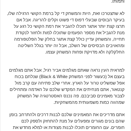
ותמותו.
לא שתצטרכו זאת, היות והמשחק די קל ברמת הקושי הרגילה שלו,
בעיקר הבוסים שבעלי דפוס די פשוט וקלים להריגה. אבל אם
תרצו קצת יותר אתגר תוכלו להגביר את רמת הקושי כל רגע על
מנת להגביל את מספר הפעמים שתוכלו למות ולחזור לנקודת
תחייה, והמשחק עדיין כולל קצת אתגר בחלק של הפלטפורמה
ומהאויבים הבסיסים של השלב, אבל זה יותר בגלל השליטה
החלקלקה ולא מדויקת ופחות המשחק עצמו.
למראית העין נראה שאתם מגלמים אביר רגיל, אבל אתם מגלמים
בעצם אל (כעשור לפני המשחק Black & White) שנלחם בכוח
אפל שמשליט טרור על הארץ. אחרי שלב פתיחה עם קרב מול
קנטאור, אתם מנחיתים את המקדש שלכם על האדמה ומתחילים
לצבור מאמינים סביבכם. פה נכנס האסטרטגיה של המשחק
שמהווה כמות משמעותית מהמשחקיות.
אתם מדריכים את המאמינים שלכם לבנות דרכים ולהתרחב בזמן
שהם בונים מגורים ומפעלים על מנת להתחזק ולספק לכם
חומרים. עם החומרים תוכלו לבנות מצודות או למלא מחדש את