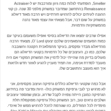
Smelter, הופתעתי לגלות כמה גיוון ומורכבות יש ל-Actraiser
Renaissance בהתחשב שמדובר במשחק מלפני 30 שנה. כן קווי
ההגנה לעיתים יכולים להרגיש חזרתיים ויש הרבה מאוד דיאלוג
במשחק על שום דבר, אבל מצאתי את עצמי מאוד נהנה
מהמשחקיות והדמויות.
אפילו שרבים ימצאו את הדיאלוג בסיסי ואפילו משעמם בעיקר עם
כמות הפעמים שהמאמינים שלכם יצעקו O' Lord, מצאתי הרבה
מהדיאלוג מבדר ומקסים, בעיקר מהמלאכית הקטנה והשובבה
שלכם, כמו כן, העיצובים של כל הדמויות בקטעי הדיאלוג הם
מעולים בדיוק מה שהייתי יכול לדמיין את המשחק המקורי אם היה
מעובד לסדרת אנימה, וזה תמיד מעניין להגיע לאזור חדש ולראות
איך הוא מעוצב והתושבים שלו.
אבל כמה שקטעי הדיאלוג כוללים גרפיקה ועיצוב מקסימים, אני
לא מרגיש כך לגבי גרפיקת המשחק כולו- היות ומדובר פה בחידוש,
הגרפיקה כמובן הייתה צפויה לקבל שדרוג, ובזמן שמספר עיצובים
ושלבים נראים טוב, רוב המשחק כולל גרפיקה מפוקסלת תלת
מימדית לכל המודלים, כזו שגורמת להכל להרגיש ממש זול ואינדי.
במקום לבצע עדכון גרפי כמו שקיבלנו עם
Alex Kidd in Miracle