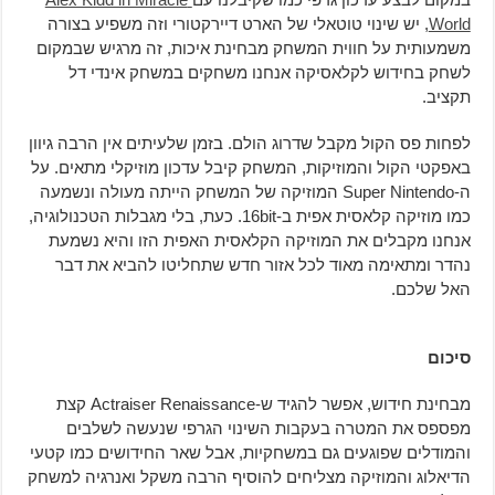
World
, יש שינוי טוטאלי של הארט דיירקטורי וזה משפיע בצורה
משמעותית על חווית המשחק מבחינת איכות, זה מרגיש שבמקום
לשחק בחידוש לקלאסיקה אנחנו משחקים במשחק אינדי דל
תקציב.
לפחות פס הקול מקבל שדרוג הולם. בזמן שלעיתים אין הרבה גיוון
באפקטי הקול והמוזיקות, המשחק קיבל עדכון מוזיקלי מתאים. על
ה-Super Nintendo המוזיקה של המשחק הייתה מעולה ונשמעה
כמו מוזיקה קלאסית אפית ב-16bit. כעת, בלי מגבלות הטכנולוגיה,
אנחנו מקבלים את המוזיקה הקלאסית האפית הזו והיא נשמעת
נהדר ומתאימה מאוד לכל אזור חדש שתחליטו להביא את דבר
האל שלכם.
סיכום
מבחינת חידוש, אפשר להגיד ש-Actraiser Renaissance קצת
מפספס את המטרה בעקבות השינוי הגרפי שנעשה לשלבים
והמודלים שפוגעים גם במשחקיות, אבל שאר החידושים כמו קטעי
הדיאלוג והמוזיקה מצליחים להוסיף הרבה משקל ואנרגיה למשחק