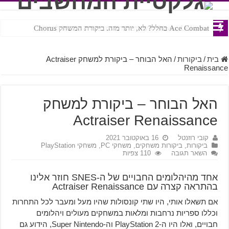
Ace Combat בחלל? לא, יותר מזה. ביקורת המשחק Chorus
Steven Universe והשירים שתורגמו בצורה נוראית לעברית
בית
/
ביקורות
/
האל הבוחר – ביקורת למשחק Actraiser
Renaissance
האל הבוחר – ביקורת למשחק
Actraiser Renaissance
קובי רוזנטל
16 באוקטובר 2021
ביקורות
,
ביקורות משחקים
,
משחקי PC
,
משחקי PlayStation
השאר תגובה
110 צפיות
אחד מהיהלומים החבויים של ה-SNES חוזר אלינו
בהתראה קצרה עם Actraiser Renaissance
אם תשאלו אותי, היו שתי קונסולות שהיו מעל ומעבר לכל התחרות
וכללו ספריות נרחבות ומלאות במשחקים מעולים ויהלומים
חבויים, ואלו היו ה-PlayStation 2 וה-Super Nintendo, הידוע גם