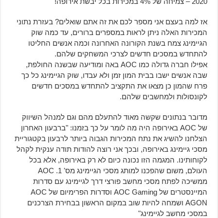
2020 – צמיחה של 4% במכירות בכל יבשת אירופה!
אז למה בעצם אני מספר לכם את זה אתם שואלים? בעזרת נתוני
המכירות האלה ניתן לראות במספרים ברורים, עד כמה שוק
הגיימינג צמח בשנת הקורונה האחרונה וכמה אנשים החליטו
להתחדש במסכים חדשים לצרכי המשחקים שלהם.
אפילו חברה גדולה כמו AOC באה ומודיעה שבשנה החולפת,
שבה אנשים ישבו בבית המון זמן ולא עבדו, שוק הגיימינג כל כך
פרח שהמון כן מצאו את התקציב להתחדש במסכים חדשים
לקונסולות ולמחשבים שלהם.
מדובר בנתונים שקשה מאוד להתעלם מהם וגם למנהל השיווק
של AOC באירופה היה מה לומר על כך בזמנו: "ברבעון האחרון
הצלחנו להשיג את נתח המכירות הגבוה ביותר לרבעון בקטגוריית
מסכי גיימינג באירופה, ובכך אני רוצה להודות תודה ענקית לקהל
לקוחותינו. המגמה הזו נכונה כיום לא רק באירופה, אלא בכל
העולם, משום שהפכנו למותג מסכי הגיימינג מס' 1. AOC
ממשיכה לפתח מסכי מחשב פורצי דרך לגיימינג עם סדרות
המיינסטרים של AOC Gaming וסדרות הפרימיום של AOC
AGON ושמחה להיות שוב במקום הראשון בבחירת הצרכנים
במסכי מחשב לגיימינג"