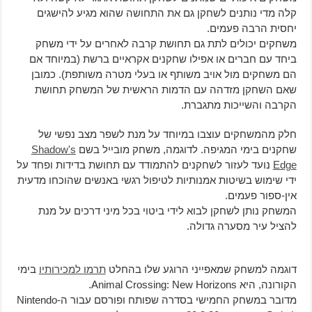
קלה מדי נותנים לשחקן גם את התחושה שהוא מגיע להישגים
יחסית הרבה פעמים.
משחקים יכולים לתת גם תחושת קרבה לאחרים על ידי משחק
ביחד עם חברים או אפילו שחקנים אקראיים ברשת (במיוחד אם
הם משחקים מול אויב משותף או בעלי מטרה משותפת). כמובן
שאם השחקן מזדהה עם הדמות הראשית של המשחק תחושת
הקרבה והשייכות מתגברת.
חלק מהמשחקים עוצבו במיוחד על מנת לשפר מצב נפשי של
שחקנים בימי המגיפה. לדוגמה, משחק מובייל בשם
Shadow's
Edge
נועד לעזור לשחקנים להתמודד עם תחושת בדידות ופחד על
ידי שימוש בשיטות אמנותיות לטיפול רגשי באנשים שהוכחו מדעית
אין-ספור פעמים.
המשחק נותן לשחקן לבוא לידי ביטוי בכל מיני דרכים על מנת
להציל עיר מסערה גדולה.
דוגמה למשחק שמאפייני הרוגע שלו בהחלט
תרמו למכירותיו
בימי
הקורונה, היא Animal Crossing: New Horizons.
מדובר במשחק החמישי בסדרה שפותח ופורסם עבור ה-Nintendo