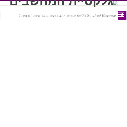
Ace Combat בחלל? לא, יותר מזה. ביקורת המשחק Chorus
Steven Universe והשירים שתורגמו בצורה נוראית לעברית