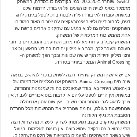
Switch ושוחרר ב-20.3.20. כמו בקודמים לו בסדרה, המשחק
מתמקד בסימולציית חיים רגועים על אי בודד. הדמות שלנו
במשחק עוברת לאי בודד ועליה לבנות בית, לטפל בגינה, לדוג
דגים, לבחור דגים וליצור אינטראקציה עם יצורים מאוד חמודים.
השחקנים יכולים גם לבוא במגע עם שחקנים אחרים ברשת שזו
אחת מהמשיכות המרכזיות של המשחק.
המשחק קיבל ביקורות מעולות מרוב השחקנים והמבקרים ברחבי
העולם ומעבר לכך, מכר כ-5 מיליון יחידות בחודש הראשון וכ-13
וחצי מיליון יחידות תוך שישה שבועות ובכך הפך למשחק ה-
Animal Crossing הנמכר ביותר בסדרה.
אם יש איזשהו משחק שהייתי רוצה לשחק בו כדי להירגע, כנראה
שזה היה Animal Crossing. במשחק אנו מגלמים את דמותו של
בן-האנוש היחיד באי בודד שמאוכלס בחיות שמנמנות וחמודות.
במשחק אין הרים לטפס עליהם או קרבות בוס אכזריים לעבור, אין
צורך לדאוג לגבי המחר והכי חשוב – אין שום אסון או מחלה
שמתפשטת בעולם, וזה מה שמרחיק את המחשבות מכל החרדה
הסובבת את נגיף הקורונה.
המשחק מתקדם בקצב רגוע ונותן לשחקן לעשות מה שהוא רוצה
מתי שהוא רוצה ובקצב שהוא רוצה. אין בו את האלימות והגועל
שיש בשאר המשחקים ולפעמים במציאות של חלק מהשחקנים,