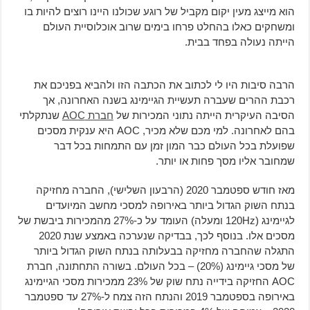
הוא מייצג מעין יקום מקביל של רוגע שכולנו היינו רוצים להיות בו
ומשחקים כאלו בהחלט פרחו בימים שרוב אוכלוסיית העולם
הייתה נעולה בפחד בבית.
הרבה סיבות היו לי לכתוב את הכתבה הזו ולהביא בפניכם את
רכבת ההרים שעברה תעשיית הגיימינג בשנה האחרונה, אך
הסיבה העיקרית הייתה נתוני המכירות של
חברת AOC
שנתקלתי
בהם לאחרונה. למי מכם שלא מכיר, AOC היא ענקית מסכים
שפועלת בכל העולם כבר המון זמן עם התמחות בכל דבר
שמחובר אליו מסך פחות או יותר.
מאז חודש ספטמבר 2020 (הרבעון השלישי), החברה מחזיקה
בנתח השוק הגדול ביותר באירופה למסכי מחשב המיועדים
לגיימינג (120Hz ומעלה) העומד על כ-27% מהמכירות ביבשת של
מסכים אלו. בנוסף לכך, בבדיקה שנערכה באמצע שנת 2020
התגלה שהחברה מחזיקה בבעלותה בנתח השוק הגדול ביותר
של מסכי גיימינג (20%) – בכל העולם. בשורה התחתונה, חברת
AOC החזיקה בידייה נתח שוק של 23% ממכירות מסכי הגיימינג
באירופה בספטמבר 2019 והנתח הזה צמח ל-27% עד ספטמבר