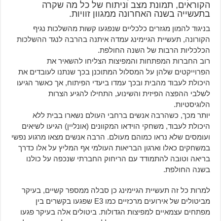
הקוראים, תמונת מצב וניתוח של כל מה שקרה
בתעשייה בשנה האחרונה ממגוון זוויות.
בניגוד להמון מגזרים כלכליים שנפגעו קשות מהשלכות נגיף
הקורונה, תעשיית הגיימינג עמדה איתנה בהרבה לנגד ההשלכות
הכלכליות הרבות של השנה החולפת.
רוב החברות המפתחות והמפיצות הצליחו להשאיר את
הפרוייקטים שלהן על המסלול המתוכנן בכך שנתנו לעובדים את
היכולת לעבוד מהבית ובכך עמדו ביעדי הפיתוח, אך כאשר הגיעו
לשלבי ההפצה הפיזית והשינוע, התחילו להגיע הצרות
הלוגיסטיות.
יותר מכך, כשהרבה אנשים ברחבי העולם נשארו בבית ללא
היכולת לעבוד, משחקי הוידאו המקוונים (אונליין) הגיעו לשיאים
ועומסים שלא נראו כמוהם מעולם. הרבה אנשים מצאו מרגוע נפשי
במשחקים כאלו וארגון הבריאות העולמי אף המליץ על אלו כדרך
בריאה וטובה להתמודד עם הריחוק החברתי שנכפה על כולנו
בשנה החולפת.
למרות כל זה תעשיית הגיימינג כן סבלה ממספר קשיים, בעיקר
מביטולים של אירועים מרכזיים כמו E3 שפגעו בקשרים בין
מפתחים עצמאיים למפיצות הגדולות. ביטולים אלה בעיקר פגעו