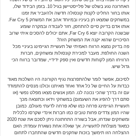
האחרונה נגע בשלט של פלייסטיישן בגיל 10. בזמן הבידוד שלו,
אותו בחור החליט לקנות קונסולה חדשה ולהעביר את זמנו
במשחקים שמצאו חן בעיניו ובמיוחד אהב את המשחק Far Cry 5.
אותו אדם בדיוק סיים להתחסן, חזר לעבודה ובמקרה שומע
שבשנה הקרובה יוצא Far Cry 6, אתם יכולים להסכים איתי שרוב
הסיכויים שהוא יקנה את המשחק הזה?
פה בדיוק נמצא הרווח האמיתי של תעשיית הגיימינג בעיניי מכל
השנה החולפת. מעבר למכירת קונסולות ומשחקים, חברות
הרוויחו המון לקוחות חדשים ואין ספק ידידיי, שמדובר ברווח הכי
גדול שיש.
לסיכום, אפשר לומר שלהתפרצות נגיף הקורונה היו השלכות מאוד
כבדות על החיים של כל אחד ואחד מאיתנו וכולנו מנסים להתמודד
עם זה בדרך שהכי נכונה לנו. המון אנשים מצאו מפלט נפשי (או
סתם דרך להפיג את השעמום) במשחקי וידאו וכתוצאה מכך
תעשיית הגיימינג פרחה כמו שלא פרחה לדעתי מעולם. כמובן
שהיו המון צדדים פחות טובים כמו חברות אינדי שקרסו כלכלית
ומשחקים שנדחו, אבל בשורה התחתונה ניתן לסכם את שנת 2020
כמאוד מוצלחת לתעשייה. אך שאלה אחת נשארת עומדת: האם
ההצלחה הזו תימשך בזכות שחקנים חדשים שהתחברו לתחום