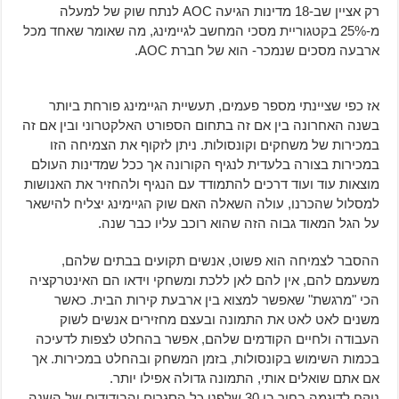
רק אציין שב-18 מדינות הגיעה AOC לנתח שוק של למעלה
מ-25% בקטגוריית מסכי המחשב לגיימינג, מה שאומר שאחד מכל
ארבעה מסכים שנמכר- הוא של חברת AOC.
אז כפי שציינתי מספר פעמים, תעשיית הגיימינג פורחת ביותר
בשנה האחרונה בין אם זה בתחום הספורט האלקטרוני ובין אם זה
במכירות של משחקים וקונסולות. ניתן לזקוף את הצמיחה הזו
במכירות בצורה בלעדית לנגיף הקורונה אך ככל שמדינות העולם
מוצאות עוד ועוד דרכים להתמודד עם הנגיף ולהחזיר את האנושות
למסלול שהכרנו, עולה השאלה האם שוק הגיימינג יצליח להישאר
על הגל המאוד גבוה הזה שהוא רוכב עליו כבר שנה.
ההסבר לצמיחה הוא פשוט, אנשים תקועים בבתים שלהם,
משעמם להם, אין להם לאן ללכת ומשחקי וידאו הם האינטרקציה
הכי "מרגשת" שאפשר למצוא בין ארבעת קירות הבית. כאשר
משנים לאט לאט את התמונה ובעצם מחזירים אנשים לשוק
העבודה ולחיים הקודמים שלהם, אפשר בהחלט לצפות לדעיכה
בכמות השימוש בקונסולות, בזמן המשחק ובהחלט במכירות. אך
אם אתם שואלים אותי, התמונה גדולה אפילו יותר.
ניקח לדוגמה בחור בן 30 שלפני כל הסגרים והבידודים של השנה