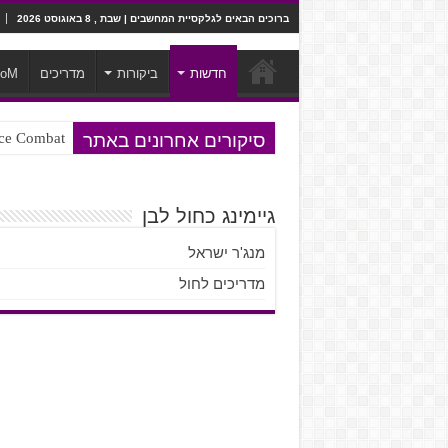
ברוכים הבאים לגלקסיית המחשבים | שבת , 8 באוגוסט 2026
חדשות
ביקורות
מדריכים
ooM
סיקורים אחרונים באתר
Ace Combat בחלל? לא, יותר מזה. ביקורת המשח
Steven Universe והשירים שתורגמו ב
גיימינג כחול לבן
מנג'ר ישראל
מדריכים לחול