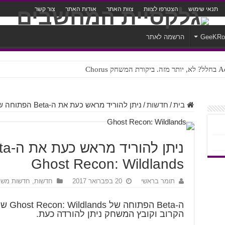
תנאי שימוש
הצטרפו לצוות
צוות האתר
אודות האתר
צור קשר
GeeKR
הרשמה לאתר
ק Chorus
צורה נוראית לעברית
בית
/
חדשות
/
ניתן להוריד מראש כעת את ה-Beta הפתוחה של Ghost Recon: Wildlands
Ghost Recon: Wildlands
תומר בראשי
20 בפברואר 2017
חדשות
,
חדשות משח
הקרוב וקובץ המשחק ניתן להורדה כעת.