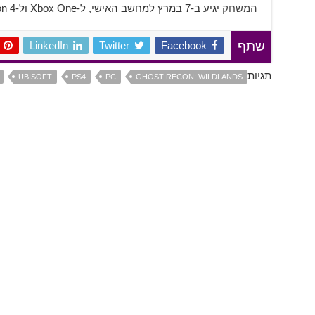
המשחק
יגיע ב-7 במרץ למחשב האישי, ל-Xbox One ול-PlayStation 4.
LinkedIn
Twitter
Facebook
שתף
תגיות
UBISOFT
PS4
PC
GHOST RECON: WILDLANDS