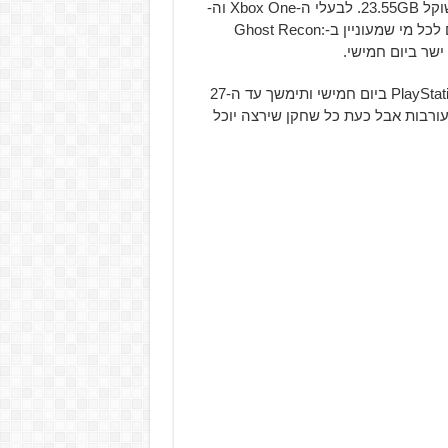
למחשב האישי ההורדה נפתחה דרך Uplay וקובץ המשחק שוקל 23.55GB. לבעלי ה-Xbox One וה-
PlayStation 4 ה-Beta שוקלת בערך 20GB. אני ממליץ בחום לכל מי שמעוניין ב-Ghost Recon:
ה-Beta הפתוחה תגיע למחשב האישי, ל-Xbox One ול-PlayStation 4 ביום חמישי ותימשך עד ה-27
 לביקורות מעורבות אבל כעת כל שחקן שירצה יוכל