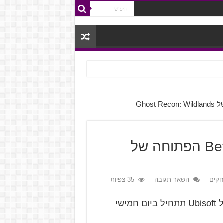
ניתן להוריד מראש כעת את ה-Beta הפתוחה של
קים
השאר תגובה
35 צפיות
ה-Beta הפתוחה של Ghost Recon: Wildlands של Ubisoft תתחיל ביום חמישי