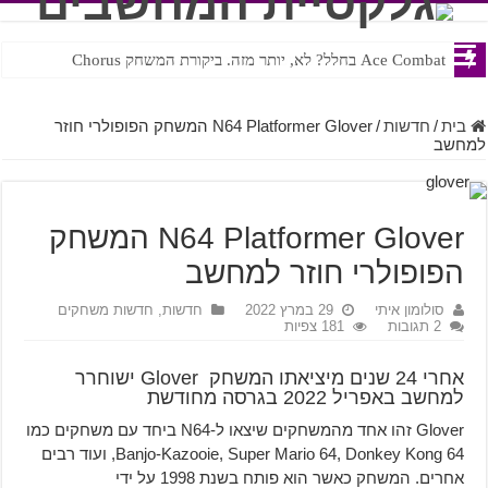
Ace Combat בחלל? לא, יותר מזה. ביקורת המשחק Chorus
Steven Universe והשירים שתורגמו בצורה נוראית לעברית
בית
/
חדשות
/
N64 Platformer Glover המשחק הפופולרי חוזר
למחשב
N64 Platformer Glover המשחק
הפופולרי חוזר למחשב
סולומון איתי
29 במרץ 2022
חדשות
,
חדשות משחקים
2 תגובות
181 צפיות
אחרי 24 שנים מיציאתו המשחק Glover ישוחרר
למחשב באפריל 2022 בגרסה מחודשת
Glover זהו אחד מהמשחקים שיצאו ל-N64 ביחד עם משחקים כמו
Banjo-Kazooie, Super Mario 64, Donkey Kong 64, ועוד רבים
אחרים. המשחק כאשר הוא פותח בשנת 1998 על ידי