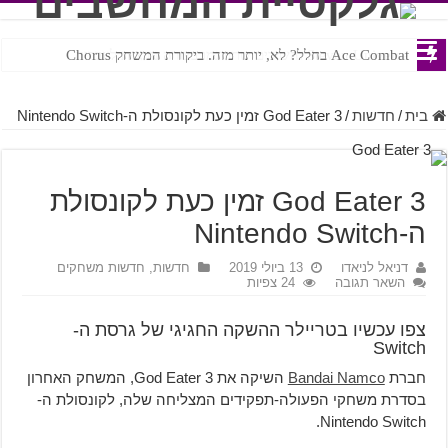
Ace Combat בחלל? לא, יותר מזה. ביקורת המשחק Chorus
Steven Universe והשירים שתורגמו בצורה נוראית לעברית
בית
/
חדשות
/
God Eater 3 זמין כעת לקונסולת ה-Nintendo Switch
God Eater 3 זמין כעת לקונסולת
ה-Nintendo Switch
דניאל לניאדו
13 ביולי 2019
חדשות
,
חדשות משחקים
השאר תגובה
24 צפיות
צפו עכשיו בטריילר ההשקה החגיגי של גרסת ה-
Switch
חברת
Bandai Namco
השיקה את God Eater 3, המשחק האחרון
בסדרת משחקי הפעולה-תפקידים המצליחה שלה, לקונסולת ה-
Nintendo Switch.