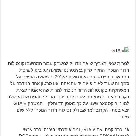
למרות שאין תאריך יציאה מדוייק למשחק עבור המחשב וקונסולות
הדור הנוכחי החלה לרוץ באינטרנט שמועה על ביטול גרסת
המחשב ודחיית גרסת הקונסולות ל2015. השמועה הופצה על
סמך זה שעוד לא הופיעה ידיעה אחת ו/או סרטון אחד המדבר על
המשחקיות בקונסולות הדור הנוכחי למרות שהוא אמור לצאת
בקרוב מאוד. השחקנים לא המתינו יותר מדי זמן והפנו את השאלה
לנציגי רוקסטאר שענו על כך באופן חד וחלק – המשחק GTA V
יוצא בסתיו הקרוב למחשב ולקונסולות הדור הנוכחי ללא שום
שינוי.
אני כבר קניתי את GTA V, ומה איתכם? היכנסו כבר עכשיו