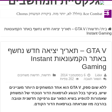
Ace Combat בחלל? לא, יותר מזה. ביקורת המשחק Chorus
Steven Universe והשירים שתורגמו בצורה נוראית לעברית
בית
/
חדשות
/
GTA V – תאריך יציאה חדש נחשף באתר הקמעונאות
Instant Gaming
GTA V – תאריך יציאה חדש נחשף
באתר הקמעונאות Instant
Gaming
Lidor
6 בספטמבר 2014
חדשות
,
חדשות משחקים
השאר תגובה
202 צפיות
ללא שום ספק, GTA V הוא אחד המשחקים היותר מעניינים
שיש, בעיקר בכל הנוגע לגרסאות הדור הנוכחי של המשחק
שאמורות להופיע בשיא הפאר עם גרפיקה חדשנית וטובה
בהרבה מזו שנראתה בגרסאות הדור הקודם.