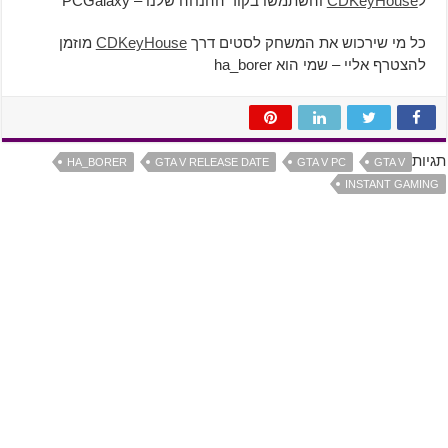
ל
CDKeyHouse
והשתמשו בקוד ההנחה שלנו – PCGalaxy
כל מי שירכוש את המשחק לסטים דרך
CDKeyHouse
מוזמן
להצטרף אליי – שמי הוא ha_borer
תגיות
HA_BORER
GTA V RELEASE DATE
GTA V PC
GTA V
INSTANT GAMING