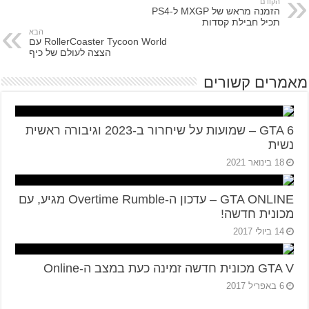
הקודם
הזמנה מראש של MXGP ל-PS4
תכיל חבילת קסדות
הבא
RollerCoaster Tycoon World עם
הצצה לעולם של כיף
מאמרים קשורים
GTA 6 – שמועות על שיחרור ב-2023 וגיבורה ראשית
נשית
18 בינואר 2021
GTA ONLINE – עדכון ה-Overtime Rumble מגיע, עם
מכונית חדשה!
14 ביולי 2017
GTA V מכונית חדשה זמינה כעת במצב ה-Online
6 באפריל 2017