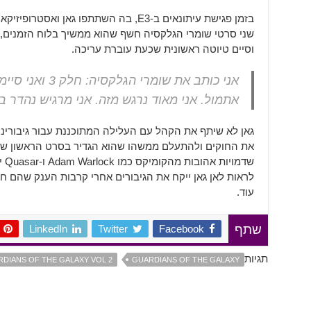
בזמן פגישת עיתונאים ב-E3, בה השתתפו גאן ו
שני סרטי שומרי הגלקסיה חשף שהוא ממשיך בלוח הזמנים,
וסיים טיוטה ראשונית שכעת עוברת עריכה.
אני כותב את שומרי 
אתמול. אני מאוד נרגש מזה. אני מרגיש נהדר ב
גאן לא שיתף את הקהל עם העלילה המתוכננת עבור גיבורינו
את החוקים ולהתעלם ממשהו שהוא הגדיר בסרט הראשון של ש
שדמ
לראות לאן גאן ייקח את הגיבורים אחרי קרבות הענק שהם חו
עוד.
LinkedIn
Twitter
Facebook
שתף
תגיות
DIANS OF THE GALAXY VOL 2
GUARDIANS OF THE GALAXY