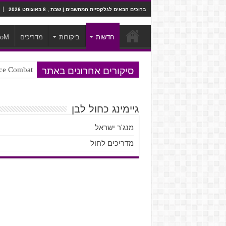
ברוכים הבאים לגלקסיית המחשבים | שבת , 8 באוגוסט 2026
חדשות
ביקורות
מדריכים
ooM
סיקורים אחרונים באתר
Ace Combat בחלל? לא, יותר מזה. ביקורת המשח
Steven Universe והשירים שתורגמו ב
גיימינג כחול לבן
מנג'ר ישראל
מדריכים לחול