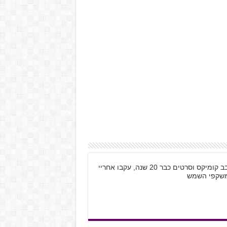
שמי קובי רוזנטל, בן 28 מתל אביב, גיימר חובב קומיקס וסרטים כבר 20 שנה, עקבו אחריי