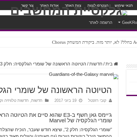
תנאי שימוש
הצטרפו לצוות
צוות האתר
אודות האתר
צור קשר
GeeKR
הרשמה לאתר
ק Chorus
צורה נוראית לעברית
בית
/
חדשות
/
הטיוטה הראשונה של שומרי הגלקסיה: חלק 3 גמורה
הטיוטה הראשונה של שומרי הגלקסיה:
קובי רוזנטל
19 ביוני 2017
חדשות
,
חדשות טלוויזיה וק
ג'יימס גאן חשף ב-E3 שהוא סיים את
שומרי הגלקסיה של Marvel
"שומרי הגלקסיה: חלק 2", שיצא חודש שעבר, 
ההמשך קיבל ביקורות טובות (
גם מאיתנו
) והצליח מאוד בקופ