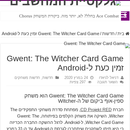
Ace Combat בחלל? לא, יותר מזה. ביקורת המשחק Chorus
Steven Universe והשירים שתורגמו בצורה נוראית לעברית
בית
/
חדשות
/
Gwent: The Witcher Card Game זמין כעת ל-Android
Gwent: The Witcher Card Game
זמין כעת ל-Android
דניאל לניאדו
24 במרץ 2020
חדשות
,
חדשות משחקים
השאר תגובה
297 צפיות
Gwent: The Witcher Card Game הוא משחק
ספין-אוף ביקום של ה-Witcher
חברת
CD Projekt RED
, מפתחת סדרת משחקי התפקידים The
Witcher, השיקה את משחק הקלפים בפיתוחה, Gwent: The
Witcher Card Game, ל-Android. לרגל ההשקה החברה הכריזה
כי היא תיתן לשחקנים שיתחברו לגרסת ה-Android עד ה-31 במרץ