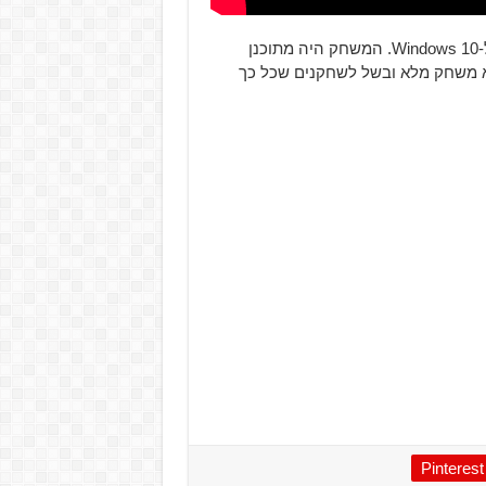
המשחק יושק עולמית ב-21 בפברואר הקרוב ל-Xbox One ול-Windows 10. המשחק היה מתוכנן
 משחק מלא ובשל לשחקנים שכל כך
Pinterest