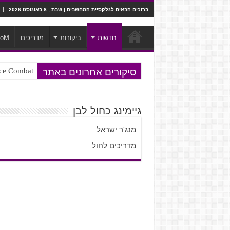
ברוכים הבאים לגלקסיית המחשבים | שבת , 8 באוגוסט 2026
חדשות
ביקורות
מדריכים
ooM
סיקורים אחרונים באתר
Ace Combat בחלל? לא, יותר מזה. ביקורת המשח
Steven Universe והשירים שתורגמו ב
גיימינג כחול לבן
מנג'ר ישראל
מדריכים לחול