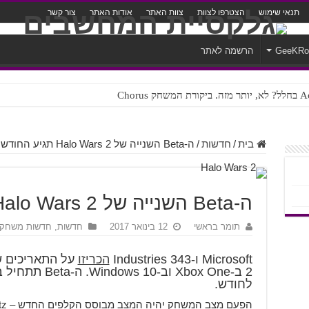
תנאי שימוש
הצטרפו לצוות
צוות האתר
אודות האתר
צור קשר
GeeKR
הרשמה לאתר
ק Chorus
צורה נוראית לעברית
בית
/
חדשות
/
ה-Beta השנייה של Halo Wars 2 תגיע החודש
ה-Beta השנייה של Halo Wars 2 תגיע החודש
תומר בראשי
12 בינואר 2017
חדשות
,
חדשות משחקי
Microsoft ו-343 Industries
הכריזו
לחודש.