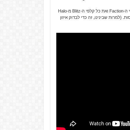
בצורה מעניינת למדי, המפתחת תכלול ב-Beta את כל מנהיגי ה-Faction ואת כל קלפי ה-Blitz מ-Halo
ות. (למרות שבינינו, זה כדי לבדוק איזון