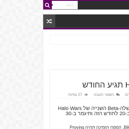
ם
השאר תגובה
27 צפיות
על התאריכים שלה-Beta השנייה של Halo Wars
2 ב-Xbox One וב-Windows 10. ה-Beta תתחיל ב-20 לחודש הזה ותיגמר ב-30
הפעם מצב המשחק יהיה המצב מבוסס הקלפים החדש – Blitz. המפה הזמינה תהיה Proving