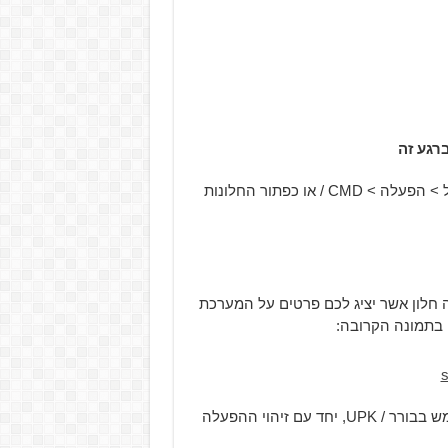
רגע זה
הדבר הראשון שתצטרכו לעשות זה ללחוץ על כפתור ההתחל > הפעלה > CMD / או כפתור החלונות
חר כמה שניות יעלה חלון אשר יציג לכם פרטים על המערכת
 בתמונה הקרובה:
כדי להסיר את התקנת מפתח המוצר שלך אתה צריך להשתמש בבורר / UPK, יחד עם זיהוי ההפעלה