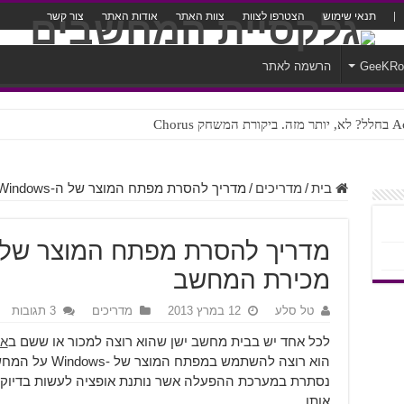
תנאי שימוש
הצטרפו לצוות
צוות האתר
אודות האתר
צור קשר
GeeKR
הרשמה לאתר
ק Chorus
צורה נוראית לעברית
בית
/
מדריכים
/
מדריך להסרת מפתח המוצר של ה-Windows לפני מכירת המחשב
מכירת המחשב
טל סלע
12 במרץ 2013
מדריכים
3 תגובות
לכל אחד יש בבית מחשב ישן שהוא רוצה למכור או ששם ב
את
הוא רוצה להשתמש 
נסתרת במערכת ההפעלה אשר נותנת אופציה לעשות בדיוק 
אותו