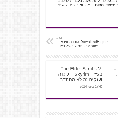
נשוי +2 שהוא גיימר, פתחתי את האתר בשנת 2011 כדי לתת מענה בעברית לתכנים
שאני אוהב. משחק על קונסולת הסוני 4, אוהב משחקי ספורט, FPS ומירוצים. אישתי
הבא
DownloadHelper הורדת ווידאו –
שווה להשתמש ב-FireFox!
The Elder Scrolls V:
League of Legends –
Skyrim – #20 – לינדה
וענקים זה לא מסתדר.
17 ביוני 2014