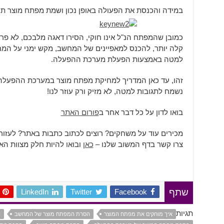
במידה והכנסת את הפעולה באופן נכון ושמת מפתח מוצר תק
כמובן שהמפתח הנ"ל אינו חוקי, הסירו דאגה מלבכם, לא פרס
קלה יותר, להכנס למאפיינים של המחשב, מקש ימני על המח
למטה באמצעות הפעלת מערכת ההפעלה.
זהו, עד כאן המדריך למחיקת מפתח מוצר במערכת ההפעלה, 
נשמח לתגובות למטה, לא מזיק ורק עוזר לנו!
בואו לדון על כל דבר אחר ב
פורום האתר
מכירים עוד על משחקים? רוצים לכתוב כתבות באתר? לעזו
צרו קשר בדף המשוב שלנו –
כאן
ובואו להיות חלק מצוות הא
LinkedIn
Twitter
Facebook
שתף
תגיות
איך מוחקים את מפתח המוצר
הסרת המפתח מוצר של המחשב
ה