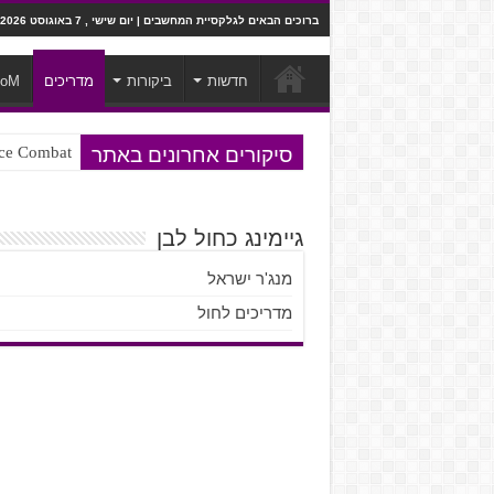
ברוכים הבאים לגלקסיית המחשבים | יום שישי , 7 באוגוסט 2026
חדשות
ביקורות
מדריכים
ooM
סיקורים אחרונים באתר
Ace Combat בחלל? לא, יותר מזה. ביקורת המשח
Steven Universe והשירים שתורגמו ב
גיימינג כחול לבן
מנג'ר ישראל
מדריכים לחול