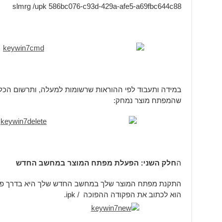
slmrg /upk 586bc076-c93d-429a-afe5-a69fbc644c88
במידה ותעבוד לפי ההוראות שרשומות למעלה, ותרשום הכל 
שהמפתח מוצר נמחק:
ה
חלק השני: הפעלת מפתח המוצר במחשב החדש
התקנת מפתח המוצר שלך במחשב החדש שלך היא בדרך פש
הוא לכתוב את הפקודה ההפוכה / ipk.