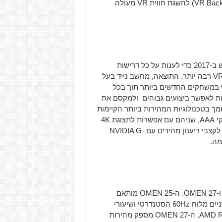
וורסטילי המאפשר לנתק ולחבר את המחשב לתרמיל (VR Backpack) להשגת חווית VR מעולה
OMEN 15 by HP ו-OMEN 17 by HP הומצאו ותוכננו מחדש ב-2017 כדי לענות על כל דרישות
הגיימרים, יותר אפשרויות הרחבה, פורטים נוספים ותאימות VR רבה יותר. התוצאה, מחשב נייד בעל
וש במשחקים החדשים ביותר תוך בכל
ות המיועדות לאפשר ביצועים גבוהים ולמקסם את
 המשחק תוך הגבלת ההסחות מבחוץ. ה-OMEN 17 תומך בטכנולוגיות המהירות ביותר הקיימות
כיום בשוק כדי להבטיח לגיימרים קצבי פריים גבוהים במשחקי AAA. שניהם עם אפשרות לתצוגת 4K
להצגת תוכן ברזולוציה גובהה או אפשרות של 120Hz 1080p לקצבי ריענון מהירים עם NVIDIA G-
HP משיקה שתי אופציות תצוגה חדשות, מסכי ה-OMEN 25 ו-OMEN 27. ה-OMEN 25 מותאם
לרזולוציית 1080p עם קצבי פריים 144Hz – גבוה יותר מפי שניים מלוח 60Hz הסטנדרטי ושיעורי
ריענון משופרים עם AMD FreeSync ביחד עם AMD Radeon GPU. ה-OMEN 27 מספק מהירות