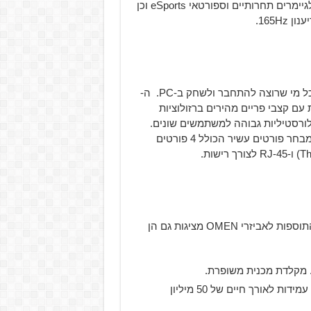
ותכונות כגון NVIDIA G-Sync, כדי לאפשר תצוגה המיועדת לגיימרים תחרותיים וספורטאי eSports וכן
ה-OMEN מבית HP Accelerator מביא את חווית הגיימינג לכל מי שרוצה להתחבר ולשחק ב-PC. ה-
נת גיימינג עוצמתית עם קצבי פריים מהירים ברזולוציות
שות ואת היכולת לורסטיליות גבוהה למשתמשים שונים.
הוא מגיע preconfigured עם כרטיס גרפי NVIDIA או AMD ומבחר פורטים עשיר הכולל 4 פורטים
אביזרי OMEN חדשים שפותחו להשלמת חווית המשתמש. התוספות לאביזרי OMEN מציגות גם הן
OMEN Mouse 600 עם תכונות משקל מתכווננות ותוספת עמידות לאורך חיים של 50 מיליון