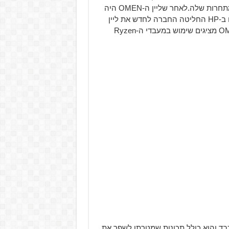
ביצועים ללא פשרות וכל זה באריזה ייחודית ושונה משאר המתחרות שלה.לאחר שליין ה-OMEN היה
בשוק כמספר חודשים והמספרים לא נראו טוב בעיני הבוסים ב-HP החליטה החברה לחדש את ליין
המוצרים, ותאמינו לי שטוב שכך. המוצרים החדשים של OMEN מציגים שימוש במעבדי ה-Ryzen
HP Deskt מיועד לגיימר הכבד והוא כולל תכונות שמטרתן לשפר את