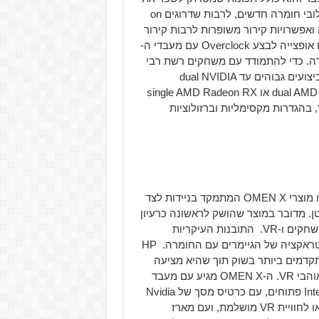
הפונקציונאליות והשימושיות. הוא מאפשר התמודדות עם שילובי חומרה חדשים, לרבות שדרוגים on
רטיים בתעשייה ואפשרויות קירור משופרות לרבות קירור
נוזלי. הוא מגיע עם מעבר Intel Core i5/i7 מהדור השביעי עם אופצייה לבצע Overclock עם מעבדי ה-
AMD R במצב OC ישירות מהחברה. כדי להתמודד עם משחקים רשת רבי
משתתפים או מולטי-טסקינג. כמו כן, הוא מאפשר גרפיקה בביצועים גבוהים עד dual NVIDIA
GeForce GTX 1080 (SLI) או dual AMD Radeon RX 580 (Crossfire) או single AMD Radeon RX
 בהגדרות מקסימליות וברזולוציות
ה-OMEN X מקו HP Compact Desktop הוא מוצר חדש בקו מוצרי OMEN X המתמקד בניידות לצד
ן. מדובר במוצר שהושק לראשונה כרעיון
לפני שנה ועבר התאמות ושינויים על בסיס משוב ממפתחי משחקים ו-VR. התובנות העיקריות
שנאספו אפשרו לחברה להציג עיצוב חדש שמגביר את האינטראקציה של הגיימרים עם החומרה. HP
OMEN X  עם החלקים המתקדמים ביותר בשוק תוך שהיא מציעה
מערכת קלה לנשיאה והתאמה, מושלמת לשחקני eSports ואוהבי VR. ה-OMEN X מגיע עם מעבד
Intel Core i5 מהדור השביעי או אפשרויות למעבדי Intel Core i7 פתוחים, עם כרטיס מסך של Nvidia
עם אפשרות Overclock מהיצרן לגיימינג ברזולוציות של 4K או לחוויית VR מושלמת, ועם מארז