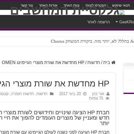
תנאי שימוש
הצטרפו לצוות
צוות האתר
אודות האתר
צור קשר
GeeKR
הרשמה לאתר
ק Chorus
צורה נוראית לעברית
בית
/
חדשות
/
HP מחדשת את שורת מוצרי הגיימינג OMEN
HP מחדשת את שורת מוצרי הגיימינג OMEN
אור כהן
20 ביוני 2017
חדשות
,
חדשות חומרה, קונסולו
75 צפיות
חדש ומעניין של מוצרים העומדים להפוך את חיי ה
יותר