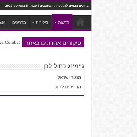
ברוכים הבאים לגלקסיית המחשבים | שבת , 8 באוגוסט 2026
חדשות
ביקורות
מדריכים
ooM
סיקורים אחרונים באתר
Ace Combat בחלל? לא, יותר מזה. ביקורת המשח
Steven Universe והשירים שתורגמו ב
גיימינג כחול לבן
מנג'ר ישראל
מדריכים לחול