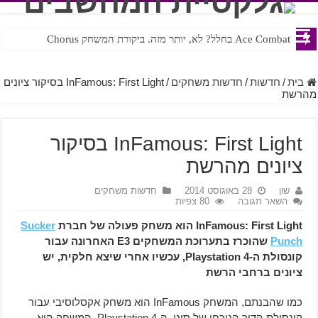
Ace Combat בחלל? לא, יותר מזה. ביקורת המשחק Chorus
Steven Universe והשירים שתורגמו בצורה נוראית לעברית
בית
/
חדשות
/
חדשות משחקים
/
InFamous: First Light בסיקור ציונים
מהרשת
InFamous: First Light בסיקור
ציונים מהרשת
שון
28 באוגוסט 2014
חדשות משחקים
השאר תגובה
80 צפיות
InFamous: First Light הוא משחק פעולה של חברת
Sucker
Punch
שהוכרז בתערוכת המשחקים E3 האחרונה עבור
קונסולת ה-Playstation 4, עכשיו אחרי שיצא חלקית, יש
ציונים ברחבי הרשת
כמו שהבנתם, המשחק InFamous הוא משחק אקסלוסיבי עבור
קונסולת הדור הנוכחי של סוני, ה-Playstation 4, המשחק הוא