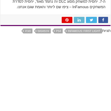
ה-7. יחסית למשחק מסוג DLC זה נחמד מאוד, יחסית לסדרת
המשחקים InFamous – ציפו שם ליותר והאמת שגם אנחנו.
תגיות
INFAMOUS: FIRST LIGHT
PS4
אינפאמוס
סוני4