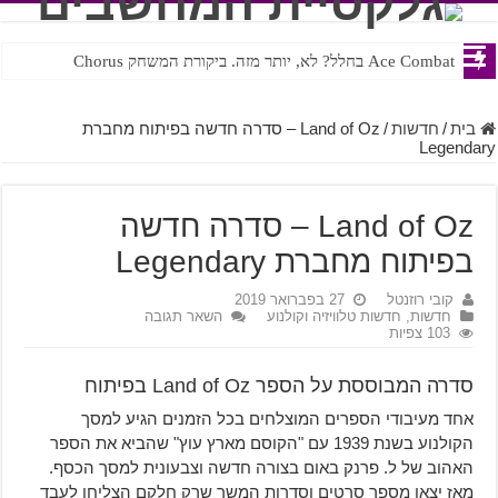
Ace Combat בחלל? לא, יותר מזה. ביקורת המשחק Chorus
Steven Universe והשירים שתורגמו בצורה נוראית לעברית
בית
/
חדשות
/
Land of Oz – סדרה חדשה בפיתוח מחברת
Legendary
Land of Oz – סדרה חדשה
בפיתוח מחברת Legendary
קובי רוזנטל
27 בפברואר 2019
חדשות
,
חדשות טלוויזיה וקולנוע
השאר תגובה
103 צפיות
סדרה המבוססת על הספר Land of Oz בפיתוח
אחד מעיבודי הספרים המוצלחים בכל הזמנים הגיע למסך
הקולנוע בשנת 1939 עם "הקוסם מארץ עוץ" שהביא את הספר
האהוב של ל. פרנק באום בצורה חדשה וצבעונית למסך הכסף.
מאז יצאו מספר סרטים וסדרות המשך שרק חלקם הצליחו לעבד