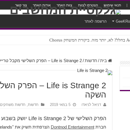
תנאי שימוש
הצטרפו לצוות
צוות האתר
אודות האתר
צור קשר
GeeKR
הרשמה לאתר
ק Chorus
צורה נוראית לעברית
בית
/
חדשות
/
Life is Strange 2 – הפרק השלישי מקבל טריילר השקה
Life is Strange 2 – 
השקה
דניאל לניאדו
5 במאי 2019
חדשות
,
חדשות משחקים
הפרק השלישי של Life is Strange 2 יושק בשבוע הקרוב
חברת
Dontnod Entertainment