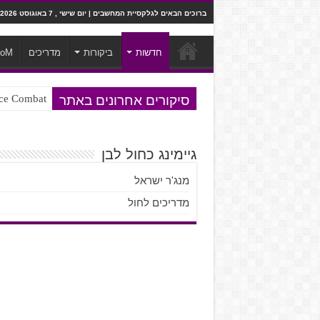
ברוכים הבאים לגלקסיית המחשבים | יום שישי , 7 באוגוסט 2026
חדשות
ביקורות
מדריכים
ooM
סיקורים אחרונים באתר
Ace Combat בחלל? לא, יותר מזה. ביקורת המשח
Steven Universe והשירים שתורגמו ב
גיימינג כחול לבן
מנג'ר ישראל
מדריכים לחול