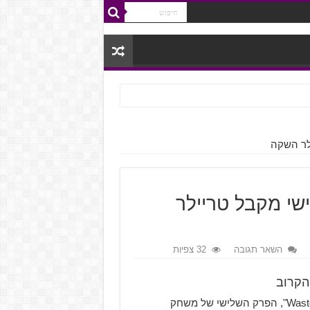
הפרק השלישי מקבל טריילר
השאר תגובה
32 צפיות
הצרפתית תשיק את "Wastelands", הפרק השלישי של משחק