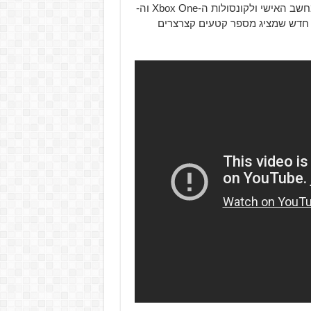
ההרפתקאות בפיתוחה, Life is Strange 2, בתשעה במאי למחשב האישי ולקונסולות ה-Xbox One וה-
ריילר חדש שמציג מספר קטעים קצרצרים