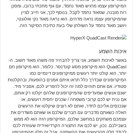
המיקרופון עצמו מרגיש מאוד נחמד, עם גוף מתכתי ברובו, ומסנן
רוח מובנה, שמאוד נחמד לקבל. בנוסף לכך, אני חייב לציין
שהמיקרופון עצמו נראה מדהים. הוא נראה מאוד נקי ואלגנטי,
ויושב מאוד נחמד על השולחן שלי בעת כתיבת הסיקור הזה.
איכות השמע
באשר לאיכות השמע, אני צריך להבהיר פה משהו מאוד חשוב. ה-
QuadCast הוא מיקרופון מסוג קונדנסר. כלומר, הוא מיקרופון חם
יותר, הוא קולט יותר רעשים ממיקרופונים דינמיים כמו
המיקרופונים שבדרך כלל תראו איתם אמנים בהופעות, ובהקלטות
סטודיו. אם אתם תוהים למה זה יכול להפריע לכם, אסביר מיד.
ישנם אנשים שמעדיפים שהמיקרופונים שלהם יקלטו רק אותם,
אם נניח יש לכם קרובי משפחה / שכנים יחסית רועשים, או
שנכנסים אליכם לחדר, ואתם לא רוצים שיקלטו את הרעשים
האלה כשאתם מדברים עם חברים שלכם או שאתם משדרים את
עצמכם משחקים במחשב שלכם, המיקרופון הזה הוא לא ממש
בשבילכם. נכון, יש לכם את התצורה הקרדיואידית שעוזרת לכם
לבודד חלק מהרעשים ואת ההשתקה, אבל זה חלק מהמיקרופון