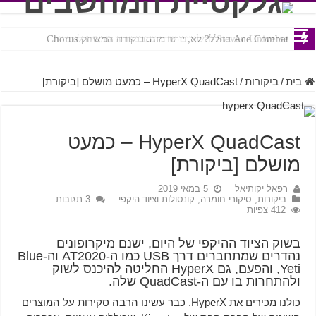
Ace Combat בחלל? לא, יותר מזה. ביקורת המשחק Chorus
Steven Universe והשירים שתורגמו בצורה נוראית לעברית
בית
/
ביקורות
/
HyperX QuadCast – כמעט מושלם [ביקורת]
HyperX QuadCast – כמעט
מושלם [ביקורת]
רפאל יקותיאל
5 במאי 2019
ביקורות
,
סיקורי חומרה, קונסולות וציוד היקפי
3 תגובות
412 צפיות
בשוק הציוד ההיקפי של היום, ישנם מיקרופונים
נהדרים שמתחברים דרך USB כמו ה-AT2020 וה-Blue
Yeti, והפעם, גם HyperX החליטה להיכנס לשוק
ולהתחרות בו עם ה-QuadCast שלה.
כולנו מכירים את HyperX. כבר עשינו הרבה סקירות על המוצרים