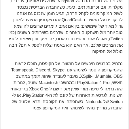
השונים של חברת הבת של Kingston, שכוללים אוזניות, עכברים,
מקלדות, וגם זכרונות ראם. כעת, כשהחברה הבריטית נכנסה
לשוק המיקרופונים לקהל הרחב, הגיע הזמן שנכנס גם אנחנו
לסיקורים על המוצר. ה-QuadCast זהו מיקרופון המיועד למגוון
גדול מאוד של שימושים: בין אם אתם גיימרים שרוצים להישמע
טוב יותר מול השחקנים האחרים, שדרנים בשירותים השונים (כמו
Twitch), ואפילו אתם עושים פודקאסט, זהו מיקרופון שאמור לספק
את הצרכים שלכם, אך האם הוא באמת יצליח לספק אותם? הבה
נצלול אל הסיקור!
נתחיל בפרטים היבשים על המוצר. על הקופסה, תוכלו לראות
שהמיקרופון הוסמך לשימוש עם Teamspeak, Discord, Skype,
Mumble, OBS, ו-XSplit, מעבר לעובדה שהוא תומך במחשב
האישי, PlayStation 4 Pro ובמחשבי Macintosh שונים, למרות
שזה נראה לי טיפה מוזר שאין אזכור שם ל-Xbox One בגרסאותיו
השונות, לגרסאות האחרות של קונסולת ה-PlayStation 4, או ל-
Switch של Nintendo. כשתפתחו את הקופסה, תראו עלונים של
החברה, מדריך מהיר לשימוש, ואת המיקרופון עצמו.