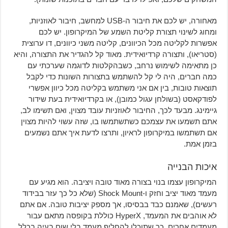
מאחורה, יש לכם את חיבור ה-USB למחשב, חיבור לאוזניות,
ומחוג לשינוי תצורת קליטת השמע של המיקרופון. יש לכם
אפשרות לקליטה מכל הכיוונים, קליטה משני כיוונים, דו ערוצית
(סטריאו), ותצורה קרדיואידית. מאוד קל להגדיר את התצורה, והיא
כן מתאימה לשימוש נרחב, כשבהקלטות לדוגמה שערכתי עם
כמה חברים, היה לי קל להשתמש בתצורות השונות כדי לקבל
תוצאות טובות, בין אם אני משתמש בקליטה מכל כיוון אפשרי
לפודקאסט (בשולחן עגול כמובן), או בקרדיואידית בעת שידור
גיימינג. מבעד לכך, החיבור לאוזניות עובד מצוין, ואם תשימו לב,
אתם תשמעו את עצמכם כשתשתמשו בו, שזה עשוי להיות מצוין
אם תשתמשו במיקרופון לראיון, ותרצו לדעת איך אתם נשמעים
בזמן אמת.
איכות הבנייה
המיקרופון עצמו בנוי בצורה מאוד טובה ויציבה. הוא מגיע עם
מעמד מאוד יציב וחזק ו-Shock Mount (שלא כל כך עזר בבידוד
רעשים), שאמנם כבד בבסיסו, אך מספק יציבות טובה. אם אתם
לא אוהבים את המעמד, HyperX כוללת בקופסה מתאם עבור
מעמדים אחרים, כך שתוכלו להחליף מעמד בלי שום בעיה בכלל.