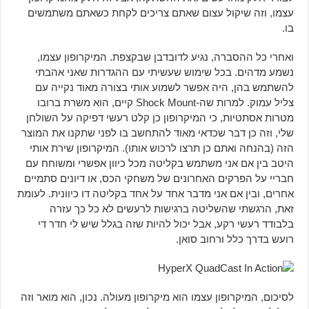
עצמו, וזה שיקול עצום שאתם צריכים לקחת כשאתם משתמשים
בו.
ואחרי כל ההסברה, נגיע לדובדבן שבקצפת. המיקרופון עצמו,
נשמע מדהים. בכל שימוש שעשיתי עם ההגדרות שאני אהבתי
להשתמש בהן, היה אפשר לשמוע אותי בצורה מאוד נקייה עם
צליל עמוק. למרות שה-Shock Mount קיים, הוא משרת ברובו
מטרות אסתטיות, כי המיקרופון כן קלט רעשי דפיקה על השולחן
שלי, וזה כן דבר שכדאי מאוד להתחשב בו לפני שתקנו את המוצר
הזה (בהנחה ואתם כן תרצו לרכוש אותו). המיקרופון שירת אותי
היטב בין אם אני משתמש בקליטה מכל כיוון אפשרי ומשוחח עם
חבריי על הפרקים האחרונים של משחקי הכס, או דיונים סתמיים
אחרים, ובין אם אני מדבר אחד על אחד בקליטה דו כיוונית. לעומת
זאת, הרגשתי שהשליטה ברגישות לרעשים לא כל כך עזרה
בלבודד רעשי רקע, אבל יכול להיות שזה בגלל שיש לי חדר די
רועש בדרך כלל ורחוב סואן.
לסיכום, המיקרופון עצמו הוא מיקרופון מעולה. נכון, הוא מואר וזה