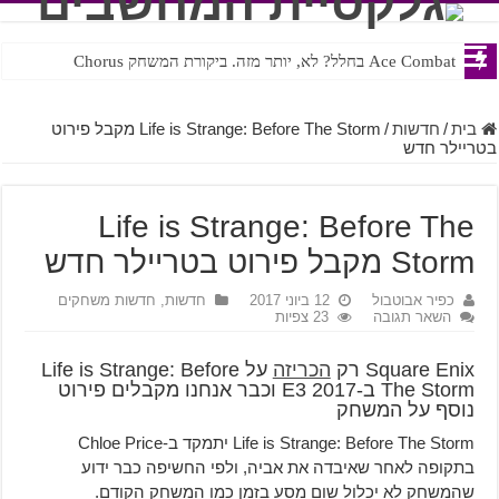
Ace Combat בחלל? לא, יותר מזה. ביקורת המשחק Chorus
Steven Universe והשירים שתורגמו בצורה נוראית לעברית
בית
/
חדשות
/
Life is Strange: Before The Storm מקבל פירוט
בטריילר חדש
Life is Strange: Before The
Storm מקבל פירוט בטריילר חדש
כפיר אבוטבול
12 ביוני 2017
חדשות
,
חדשות משחקים
השאר תגובה
23 צפיות
Square Enix רק
הכריזה
על Life is Strange: Before
The Storm ב-E3 2017 וכבר אנחנו מקבלים פירוט
נוסף על המשחק
Life is Strange: Before The Storm יתמקד ב-Chloe Price
בתקופה לאחר שאיבדה את אביה, ולפי החשיפה כבר ידוע
שהמשחק לא יכלול שום מסע בזמן כמו המשחק הקודם.