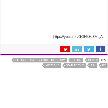
https://youtu.be/GONk9c3MLjA
תגיות
LIFE IS STRANGE BEFORE THE STORM
E3 2017
DECK 9
XBOX ONE
SQUARE ENIX
PS4
PC