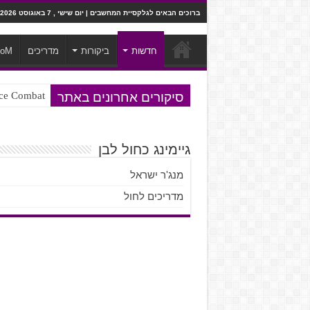
ברוכים הבאים לגלקסיית המחשבים | יום שישי , 7 באוגוסט 2026
חדשות
ביקורות
מדריכים
ooM
סיקורים אחרונים באתר
Ace Combat בחלל? לא, יותר מזה. ביקורת המשח
Steven Universe והשירים שתורגמו ב
גיימינג כחול לבן
מנג'ר ישראל
מדריכים לחול