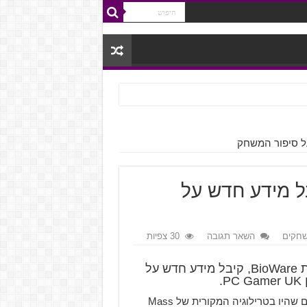
Mass Effect: מקבל מידע חדש על
חקים
השאר תגובה
30 צפיות
Mass Effect: Andromeda, המשחק המצופה מבית BioWare, קיבל מידע חדש על
.
לפי Michael Gamble מ-BioWare, אין איום גדול כמו הקוצרים שהיו בטרילוגיה המקורית של Mass