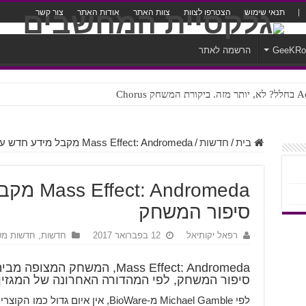
תנאי שימוש
הצטרפו לצוות
צוות האתר
אודות האתר
צור קשר
GeeKR
הרשמה לאתר
ק Chorus
צורה נוראית לעברית
בית
/
חדשות
/
Mass Effect: Andromeda מקבל מידע חדש על סיפור המשחק
 Andromeda
סיפור המשחק
רפאל יקותיאל
12 בפברואר 2017
חדשות
,
חדשות מש
סיפור המשחק, לפי המהדורה האחרונה של המגזין PC Gamer UK