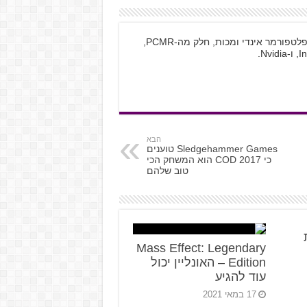
רפאל, בן 20 מחולון, משחק בעיקר במשחקי פלטפורמר אינדי ומכות, חלק מה-PCMR,
הבא
Sledgehammer Games טוענים
כי COD 2017 הוא המשחק הכי
טוב שלהם
Mass Effect: Legendary
Edition – האונליין יכול
עוד להגיע
17 במאי 2021