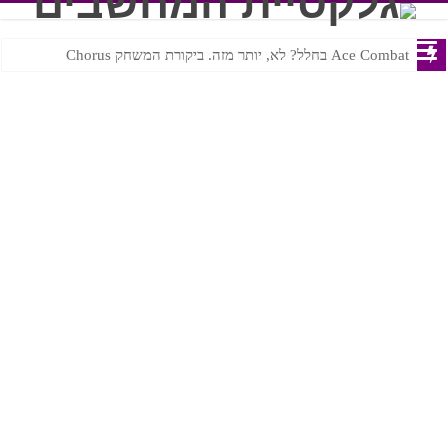
Ace Combat בחלל? לא, יותר מזה. ביקורת המשחק Chorus
Steven Universe והשירים שתורגמו בצורה נוראית לעברית