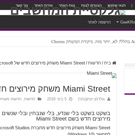
תנאי שימוש
הצטרפו לצוות
צוות האתר
אודות האתר
צור קשר
GeeKR
הרשמה לאתר
ק Chorus
צורה נוראית לעברית
בית
/
חדשות
/
Miami Street משחק מירוצים חדש של Microsoft
Miami Street משחק מירוצים חדש של Microsoft
גולדמן יונתן(ג'וני)
5 ביוני 2018
חדשות
,
חדשות משחק
מירוצים חדש בשם Miami Street
למחשב (Windows 10).