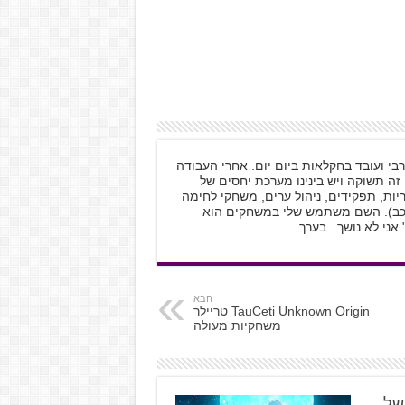
נשוי, גר בגליל המערבי ועובד בחקלאות ביום יום. אחרי העבודה
ה תשוקה ויש בינינו מערכת יחסים של
יות, תפקידים, ניהול ערים, משחקי לחימה
 רכב). השם משתמש שלי במשחקים הוא
הבא
TauCeti Unknown Origin טריילר
משחקיות מעולה
א של