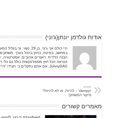
אודות גולדמן יונתן(ג'וני)
היי כולם אני ג'וני, בן 29, 
במחשב, במיטה, בחוץ בהכל בערך. משחקים ז
הבנה הדדית. ז'אנרים אהובים: אסטרטגיה, יר
וכנראה הכל חוץ מספורט(שזה כולל גם כלי
JohnyDAG, אם אתם נתקלים בי תגידו "היי" אני לא נושך...בערך.
הקודם
Vampyr – להיות, או לא להיות?
סיקור המשחק!
מאמרים קשורים
Starfield הגיע לשי