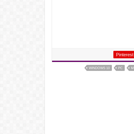
Pinterest
WINDOWS 10
PC
M