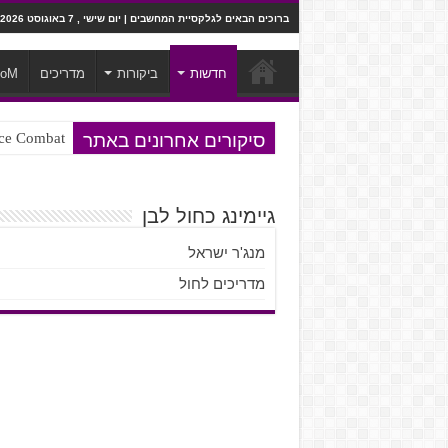
ברוכים הבאים לגלקסיית המחשבים | יום שישי , 7 באוגוסט 2026
חדשות
ביקורות
מדריכים
ooM
סיקורים אחרונים באתר
Ace Combat בחלל? לא, יותר מזה. ביקורת המשח
Steven Universe והשירים שתורגמו ב
גיימינג כחול לבן
מנג'ר ישראל
מדריכים לחול