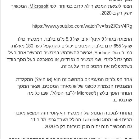
הצפי ליציאת המכשיר לא קרוב במיוחד. לפי
Microsoft
, המכשיר
יושק רק ב-2020.
https://www.youtube.com/watch?v=fssZICsV4Rg
התצוגה בגודל 9 אינץ' ועובי של 5.3 מ"מ בלבד. המכשיר כולו
שוקל 655 גרם בלבד. המסכים יכולים להתקפל לעד 180 מעלות.
כמו ב-Surface Duo, אפשר להשתמש במכשיר כמכשיר אחד בעל
מסך גדול למדי, שני מכשירים נפרדים, או כטאבלט בעל מסך בודד
כשמקפלים את המסכים זה על גב זה.
אחד הפיצ'רים המעניינים במחשב זה הוא (או היא?) המקלדת
המגנטית הנצמדת לכשני שליש מאחד המסכים, ושאר המסך
הנותר הופך בלשון Microsoft ל-"בר הפלא", שבו כל מה
שתצטרכו.
מתחת למכסה המנוע של המכשיר האקזוטי הזה תמצאו מעבד
מבית Intel מסוג Lakefield הכולל מעבד גרפי מדור 11.
גם המכשיר הזה יהיה מוכן כניראה רק ב-2020.