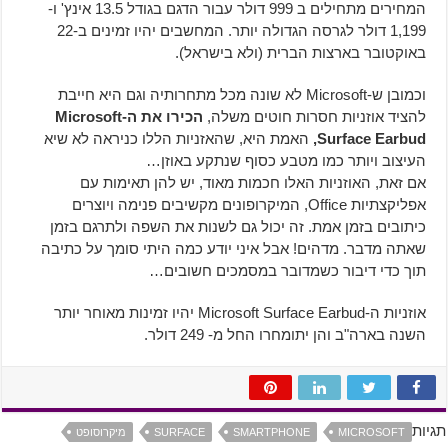
המחירים מתחילים ב 999 דולר עבור הדגם בגודל 13.5 אינץ' ו-
1,199 דולר לגרסה הגדולה יותר. המחשבים יהיו זמינים ב-22
באוקטובר בארצות הברית (ולא בישראל).
וכמובן ש-Microsoft לא שונה מכל מתחרותיה וגם היא חייבת
להציד אוזניות חסרות חוטים משלה,
הכירו את ה-Microsoft
Surface Earbud,
האמת היא, שהאזניות הללו כניראה לא שיא
העיצוב ויותר כמו מטבע כסוף שנתקע באוזן…
אם זאת, האוזניות האלו חכמות מאוד, יש להן תאימות עם
אפליקצתיות Office, המיקרופונים מקשיבים פנימה ויוצרים
כיתובים בזמן אמת. זה יכול גם לשנות את השפה ולתרגם בזמן
שאתה מדבר. מדהים! אבל איני יודע כמה היתי סומך על כתיבה
תוך כדי דיבור כשמדובר במסמכים חשובים…
אוזניות ה-Microsoft Surface Earbud יהיו זמינות מאוחר יותר
השנה בארה"ב והן יתומחרו החל מ- 249 דולר.
תגיות
MICROSOFT
SMARTPHONE
SURFACE
מיקרוסופט