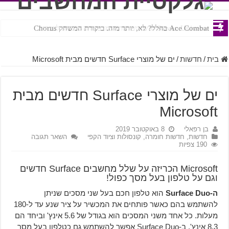
Ace Combat בחלל? לא, יותר מזה. ביקורת המשחק Chorus
Steven Universe והשירים שתורגמו בצורה נוראית לעברית
בית
/
חדשות
/
ים של מוצרי Surface חדשים מבית Microsoft
ים של מוצרי Surface חדשים מבית
Microsoft
בן רפאלי
8 באוקטובר 2019
חדשות
,
חדשות חומרה, קונסולות וציוד הקפי
השאר תגובה
190 צפיות
Microsoft הכריזה על שלל מחשבים Surface חדשים
וגם על טלפון בעל מסך כפול!
ה-Surface Duo
הוא טלפון חכם בעל שני מסכים שניתן
להשתמש בהם כאשר פותחים את המכשיר על ציר שנע עד ל-180
מעלות. כל אחד משני המסכים הוא בגודל של 5.6 אינץ' וביחד הם
8.3 אינץ'. ב-Surface Duo אפשר להשתמש גם כטלפון בעל מסך