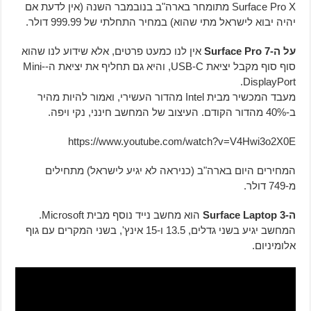
Surface Pro X מתומחר בארה"ב בנובמבר השנה (אין לדעת אם
יהיה יבוא לישראל מתי שהוא) במחיר התחלתי של 999.99 דולר.
על ה-Surface Pro 7
אין לנו כמעט פרטים, אלא שידוע לנו שהוא
סוף סוף מקבל יציאת USB-C, והיא גם תחליף את יציאת ה-Mini-
DisplayPort.
מעבד המכשיר מבית Intel מהדור העשירי, ואמור להיות מהיר
ב-40% מהדור הקודם. העיצוב של המחשב חינני, נקי ויפה.
https://www.youtube.com/watch?v=V4Hwi3o2X0E
המחירים היום בארה"ב (כניראה לא יגיע לישראל) מתחילים
מ-749 דולר.
ה-Surface Laptop 3
הוא מחשב נייד נוסף מבית Microsoft.
המחשב יגיע בשני גדלים, 13.5 ו-15 אינץ', בשני המקרים עם גוף
אלומיניום.