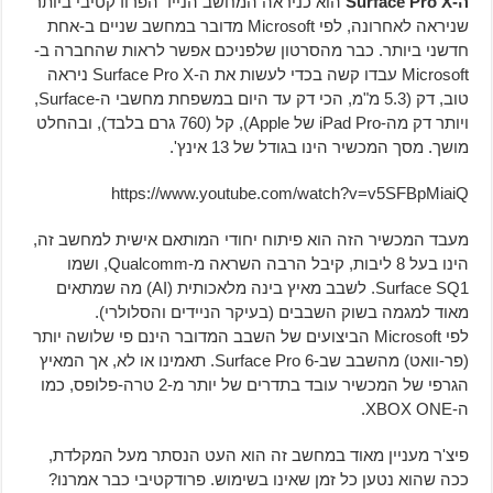
ה-Surface Pro X
הוא כניראה המחשב הנייד הפרודקטיבי ביותר
שניראה לאחרונה, לפי Microsoft מדובר במחשב שניים ב-אחת
חדשני ביותר. כבר מהסרטון שלפניכם אפשר לראות שהחברה ב-
Microsoft עבדו קשה בכדי לעשות את ה-Surface Pro X ניראה
טוב, דק (5.3 מ"מ, הכי דק עד היום במשפחת מחשבי ה-Surface,
ויותר דק מה-iPad Pro של Apple), קל (760 גרם בלבד), ובהחלט
מושך. מסך המכשיר הינו בגודל של 13 אינץ'.
https://www.youtube.com/watch?v=v5SFBpMiaiQ
מעבד המכשיר הזה הוא פיתוח יחודי המותאם אישית למחשב זה,
הינו בעל 8 ליבות, קיבל הרבה השראה מ-Qualcomm, ושמו
Surface SQ1. לשבב מאיץ בינה מלאכותית (AI) מה שמתאים
מאוד למגמה בשוק השבבים (בעיקר הניידים והסלולרי).
לפי Microsoft הביצועים של השבב המדובר הינם פי שלושה יותר
(פר-וואט) מהשבב שב-Surface Pro 6. תאמינו או לא, אך המאיץ
הגרפי של המכשיר עובד בתדרים של יותר מ-2 טרה-פלופס, כמו
ה-XBOX ONE.
פיצ'ר מעניין מאוד במחשב זה הוא העט הנסתר מעל המקלדת,
ככה שהוא נטען כל זמן שאינו בשימוש. פרודקטיבי כבר אמרנו?