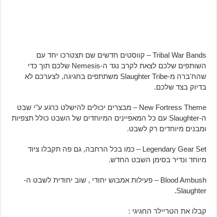
Tribal War Bands – קווסטים חדשים שם תצטרכו יחד עם
השותפים שלכם לצאת לקרב נגד ה-Nemesis שלכם תוך כדי
שהח'ברה מ-Slaughter Tribe משתתפים בחגיגה, לצערכם לא
בדיוק בצד שלכם.
New Fortress Theme – מבצרים יכולים להישלט כרגע ע"י שבט
ה-Slaughter עם כל המאפיינים המיוחדים של השבט כולל תצפיות
ומבנים מיוחדים רק לשבט.
Legendary Gear Set – כמו בכל הרחבה, גם פה תקבלו ציוד
מיוחד ונדיר בסימן השבט החדש.
Blood Ambush – פעילות אמבוש יחודי , שוב יחודית לשבט ה-
Slaughter.
קבלו את הטריילר החגיגי :