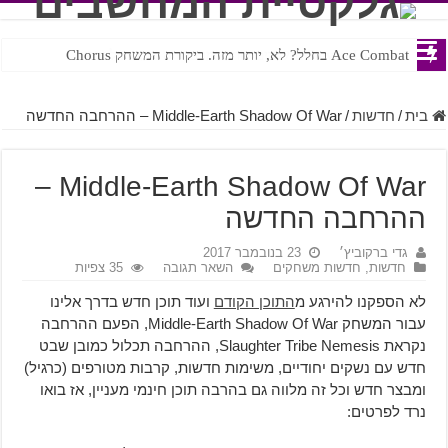
Ace Combat בחלל? לא, יותר מזה. ביקורת המשחק Chorus
Steven Universe והשירים שתורגמו בצורה נוראית לעברית
בית
/
חדשות
/
Middle-Earth Shadow Of War – ההרחבה החדשה
Middle-Earth Shadow Of War –
ההרחבה החדשה
גדי ברקוביץ׳
23 בנובמבר 2017
חדשות
,
חדשות משחקים
השאר תגובה
35 צפיות
לא הספקנו להירגע מ
התוכן הקודם
ועוד תוכן חדש בדרך אלינו
עבור המשחק Middle-Earth Shadow Of War, הפעם ההרחבה
נקראת Slaughter Tribe Nemesis, ההרחבה תכלול כמובן שבט
חדש עם נשקים יחודיים, משימות חדשות, קרבות מטורפים (כרגיל)
ומבצר חדש וכל זה מלווה גם בהרבה תוכן חינמי מעניין, אז בואו
נרד לפרטים: