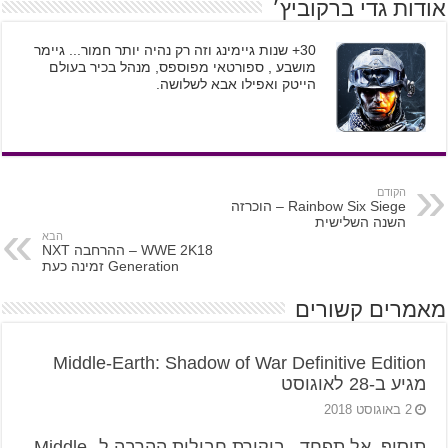
אודות גדי ברקוביץ׳
30+ שנות גיימינג וזה רק נהיה יותר חמור... גיימר
מושבע , ספורטאי מפוספס, מנהל בכיר בעולם
הייטק ואפילו אבא לשלושה.
הקודם
Rainbow Six Siege – הוכרזה
השנה השלישית
הבא
WWE 2K18 – ההרחבה NXT
Generation זמינה כעת
מאמרים קשורים
Middle-Earth: Shadow of War Definitive Edition
מגיע ב-28 לאוגוסט
2 באוגוסט 2018
תוסיף, אל תפחד– ביקורת חבילות ההרבה ל-Middle-