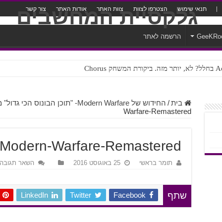
תנאי שימוש
הצטרפו לצוות
צוות האתר
אודות האתר
צור קשר
GeeKRo
הרשמה לאתר
ק Chorus
צורה נוראית לעברית
בית
/
החידוש של Modern Warfare- "תוכן הבונוס הכי גדול" מ-Activision
Warfare-Remastered
4-Modern-Warfare-Remastered
תומר בראשי
25 באוגוסט 2016
השאר תגובה
LinkedIn
Twitter
Facebook
שתף