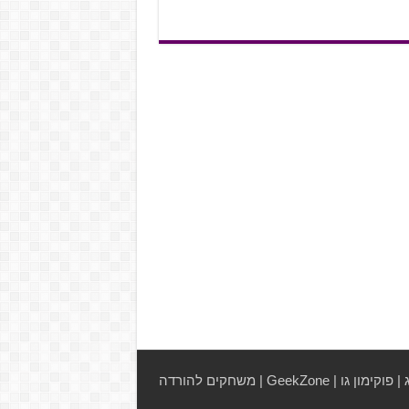
|
פוקימון גו
|
GeekZone
|
משחקים להורדה