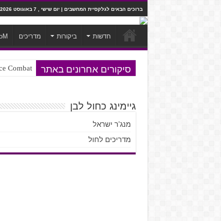
ברוכים הבאים לגלקסיית המחשבים | יום שישי , 7 באוגוסט 2026
חדשות
ביקורות
מדריכים
oM
סיקורים אחרונים באתר
Ace Combat בחלל? לא, יותר מזה. ביקורת המשח
Steven Universe והשירים שתורגמו ב
גיימינג כחול לבן
מנג'ר ישראל
מדריכים לחול