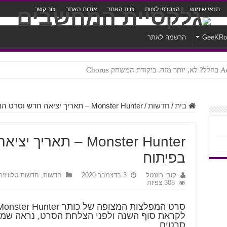
תנאי שימוש
הצטרפו לצוות
צוות האתר
אודות האתר
צור קשר
GeeKR
הרשמה לאתר
ק Chorus
צורה נוראית לעברית
בית
/
חדשות
/
Monster Hunter – תאריך יציאה חדש וסרט המשך בפיתוח
Monster Hunter – תא
בפיתוח
קובי רוזנטל
3 בדצמבר 2020
חדשות
,
חדשות טלוויזיה
308 צפיות
לקראת סוף השנה ולפני הצלחת הסרט, נראה שמ
סרטים