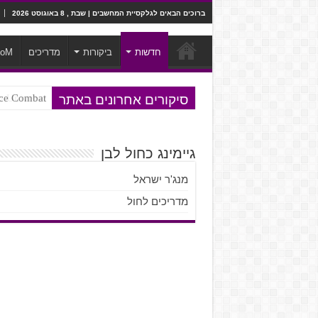
ברוכים הבאים לגלקסיית המחשבים | שבת , 8 באוגוסט 2026
חדשות
ביקורות
מדריכים
ooM
סיקורים אחרונים באתר
Ace Combat בחלל? לא, יותר מזה. ביקורת המשח
Steven Universe והשירים שתורגמו ב
גיימינג כחול לבן
מנג'ר ישראל
מדריכים לחול