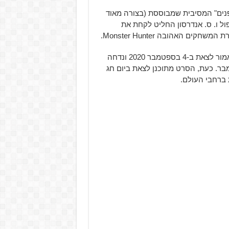
נים" המסיבית שמבוססת (בצורה מאוד
ית) על סדרת המשחקים Resident Evil של Capcom, פול ו. ס. אנדרסון החליט לקחת את
 האהובה Monster Hunter.
רשמי, היה במקור אמור לצאת ב-4 בספטמבר 2020 ונדחה
 2021, בעקבות הקורונה, ואז הוקדם ל-30 בדצמבר. כעת, הסרט מתוכנן לצאת ביום חג