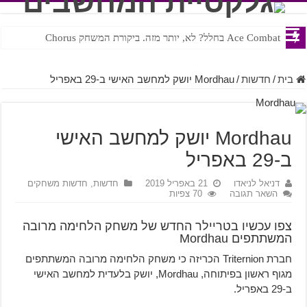
Ace Combat בחלל? לא, יותר מזה. ביקורת המשחק Chorus
Steven Universe והשירים שתורגמו בצורה נוראית לעברית
בית
/
חדשות
/
Mordhau יושק למחשב האישי ב-29 באפריל
Mordhau יושק למחשב האישי
ב-29 באפריל
דניאל לניאדו
21 באפריל 2019
חדשות
,
חדשות משחקים
השאר תגובה
70 צפיות
צפו עכשיו בטריילר החדש של משחק הלחימה מרובה
המשתתפים Mordhau
חברת Triternion הכריזה כי משחק הלחימה מרובה המשתתפים
מגוף ראשון בפיתוחה, Mordhau, יושק בלעדית למחשב האישי
ב-29 באפריל.