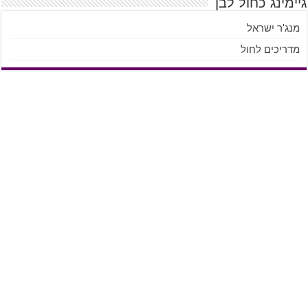
גיימינג כחול לבן
מנג'ר ישראל
מדריכים לחול