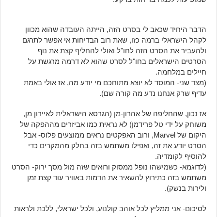
הדבר היחיד שכאב לי בסרט הזה, הייתה העובדה שהוא מכוון
לקהל הישראלי ברמה כזו, שאת רוב הבדיחות אי אפשר לתרגם
ולהעביר את הסרט הזה לחו"ל ואולי להחליף קצת את נוף
הסרטים הישראלים בחו"ל לסרט שהוא לא דרמה מרגשת על
חיילים במלחמה.
(מצד שני- המוסד לא יוצא מתוחכם מי יודע מה, אז אולי באמת
עדיף שרק אנחנו נדע מה קורה שם).
אז נכון, שהחליפה של אהרון-מן (הגרסא הישראלית לאיירון מן,
משוחק על ידי טל פרידמן) לא נראית כמו אביזרים מההפקה של
היקום של Marvel, ורוב האפקטים נראים ממוצעים פלוס- אבל
הסרט יודע את זה, ואפילו משתמש בזה בחלק מהמקרים כדי
להוסיף לקומדיה.
(לדוגמא- כשמישהו נופל ממסוק ורואים שזה מול מסך ירוק- הסרט
משתמש בזה כתירוץ להשאיר את הדמות באוויר עוד קצת זמן
ולירות בנשק).
לסיכום- אני ממליץ לכל אוהב קולנוע, ולכל ישראלי, ללכת ולראות