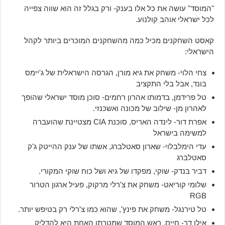
"המוסד" עושה את כל אלו בענק- ורק בגלל זה הוא שווה צפייה
לכל ישראלי אוהב קולנוע.
קאסט השחקנים מכיל כמה מהשחקנים המוכרים ביותר לקהל
הישראלי:
צחי הלוי- משחק את גיא מורן, הגרסה הישראלית של ג'יימס
בונד, אבל בלי התקציב
טל פרידמן, בדמותו אהרון רחמים- סוכן מוסד ישראלי שהופך
לאהרון מן- שילוב של מכונה ואשכנזי.
אפרת דור- לינדה האריס, סוכנת CIA מצטיינת שהועברה
למשימה בישראל
עדי הימלבלוי- שארון סאטלברג, אשתו של ענק ההייטק ג'ק
סאטלברג
דביר בנדק- שוקי, מפקדו של גיא ושל כוח שוקי המקורי.
שלומי קוריאט- משחק את צ'רלי מרקוק, פעיל ארגון הטרור
RGB
טל טירנגל- משחק את פינץ', שהוא כמו צ'רלי רק בטיפש יותר.
אילן דר- חיים, ראש המוסד שמטרתו האחת היא להדליק