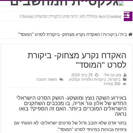
Ace Combat בחלל? לא, יותר מזה. ביקורת המשחק Chorus
Steven Universe והשירים שתורגמו בצורה נוראית לעברית
בית
/
ביקורות
/
האקדח נקרע מצחוק- ביקורת לסרט "המוסד"
האקדח נקרע מצחוק- ביקורת
לסרט "המוסד"
צוק עין אלי
25 ביוני 2019
ביקורות
,
ביקורות טלוויזיה וקולנוע
השאר תגובה
309 צפיות
באירוע השקה נוצץ ומושקע- הושק הסרט הישראלי
החדש של אלון גור אריה, בו מככבים השחקנים
הישראלים המוכרים ביותר. האם זה הספיק? בואו
נראה
בתור אדם שלא חובב גדול של סרטים ישראלים- לא הגעתי עם
ציפיות גבוהות במיוחד לסרט "המוסד".