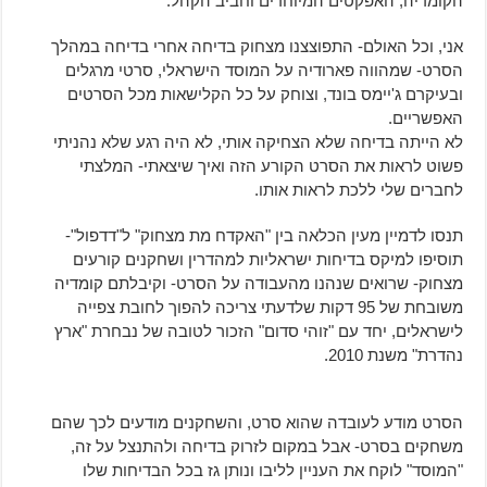
הקומדיה, האפקטים המיוחדים וחביב הקהל.
אני, וכל האולם- התפוצצנו מצחוק בדיחה אחרי בדיחה במהלך
הסרט- שמהווה פארודיה על המוסד הישראלי, סרטי מרגלים
ובעיקרם ג'יימס בונד, וצוחק על כל הקלישאות מכל הסרטים
האפשריים.
לא הייתה בדיחה שלא הצחיקה אותי, לא היה רגע שלא נהניתי
פשוט לראות את הסרט הקורע הזה ואיך שיצאתי- המלצתי
לחברים שלי ללכת לראות אותו.
תנסו לדמיין מעין הכלאה בין "האקדח מת מצחוק" ל"דדפול"-
תוסיפו למיקס בדיחות ישראליות למהדרין ושחקנים קורעים
מצחוק- שרואים שנהנו מהעבודה על הסרט- וקיבלתם קומדיה
משובחת של 95 דקות שלדעתי צריכה להפוך לחובת צפייה
לישראלים, יחד עם "זוהי סדום" הזכור לטובה של נבחרת "ארץ
נהדרת" משנת 2010.
הסרט מודע לעובדה שהוא סרט, והשחקנים מודעים לכך שהם
משחקים בסרט- אבל במקום לזרוק בדיחה ולהתנצל על זה,
"המוסד" לוקח את העניין לליבו ונותן גז בכל הבדיחות שלו