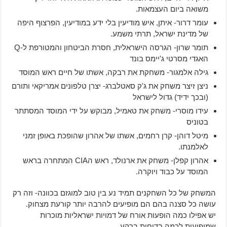
משואה ביום העצמאות.
עומר דרור- איתן, איש מודיעין בלי ידע במודיעין, הפרצוף היפה
של מדינת ישראל, תרתי משמע.
תומר שרון- הגרסה הישראלית, חסרת הביטחון והמטורפת ל-Q
האגדי מסרטי ג'יימס בונד
גילה אלמגור- משחקת את רבקה, אשתו של חיים ראש המוסד
ניצן זיצר משחק את ג'ק סאטלברג- יצרן טלפונים אמריקאי ותורם
(ובכך ידיד) גדול לישראל
עידו מוסרי- משחק את טאמיל, מבוקש על ידי המוסד המסתתר
בטוניס
מיטל דוהן- קרן רחמים, אשתו של אהרון שהופכת באופן זמני
לאלמנתו.
אהרון קפלן- משחק את ארנולד, ראש הCIA המתחרה בראש
המוסד על כבוד ויוקרה.
המשחק של כל השחקנים תמיד נע בין טוב למוגזם בכוונה- וזה רק
עושה כל סצנה בהם הם מופיעים להרבה יותר קורעת מצחוק.
יש אפילו כמה הופעות אורח של דמויות ישראליות מוכרות
שמופיעות לכמה בדיחות ברקע.