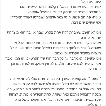
לעניינים האלו.
קווים אדומים שבסרטי מרגלים קלאסיים הם לייזרים מהם
הסוכנים צריכים להתחמק כדי לא להפעיל אזעקה?
טעות- פה הם פשוט חוטי צמר אדומים שנפרסו לאורך המסדרון
ולא עושים שום דבר.
אני לא חושב שעוברת דקה אחת בסרט שבה אין בדיחה- מוצלחת
יותר או פחות.
אפילו הקרדיטים מכילים בתוכם כמה בדיחות קטנות, לכל מי
שהתרגלו לחכות לסוף הקרדיטים בשביל סצנת בונוס (אין, אבל
תשארו בשביל הקרדיטים עצמם).
אני אתאפק ולא אדבר על כל הבדיחות של הסרט- כי יש המון, אבל
אני רק אגיד לכם שאתם הולכים לצחוק מכולן, או לפחות מרובן
המכריע.
"המוסד" הוא קומדיה לצורך הקומדיה- אתם אולי לא תמצאו פה
סיפור מרגש, אתם לא תזילו דמעה ולא יכאב לכם על מוות של
דמויות- אבל זה בסדר כי הסרט לא מנסה לספר סיפור מרגש, הוא
מנסה להצחיק אתכם כמה שיותר, לתת קומדיה איכותית, לצחוק
על תעשיית הביטחון הישראלית, ועל ז'אנר הקולנוע של סרטי
המרגלים.