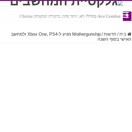
Ace Combat בחלל? לא, יותר מזה. ביקורת המשחק Chorus
Steven Universe והשירים שתורגמו בצורה נוראית לעברית
בית
/
חדשות
/
Mothergunship מגיע ל-Xbox One, PS4 ולמחשב
האישי בסוף השנה