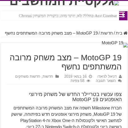
Ace Combat בחלל? לא, יותר מזה. ביקורת המשחק Chorus
Steven Universe והשירים שתורגמו בצורה נוראית לעברית
בית
/
חדשות
/
MotoGP 19 – מצב משחק מרובה המשתתפים נחשף
MotoGP 19 – מצב משחק מרובה
המשתתפים נחשף
דניאל לניאדו
16 במאי 2019
חדשות
,
חדשות משחקים
השאר תגובה
58 צפיות
צפו עכשיו בטריילר החדש של משחק מירוצי
האופנועים MotoGP 19
חברת Milestone חשפה את מצב המשחק מרובה המשתתפים
של MotoGP 19, משחק מירוצי אופנועים חדש בפיתוחה, שיושק
למחשב האישי ולקונסולות ה-Xbox One וה-PlayStation 4
בשישה ביוני ולקונסולת ה-Nintendo Switch ב-27 ביוני.