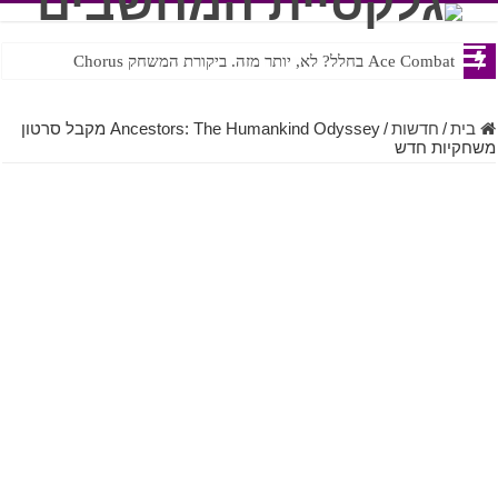
Ace Combat בחלל? לא, יותר מזה. ביקורת המשחק Chorus
Steven Universe והשירים שתורגמו בצורה נוראית לעברית
בית
/
חדשות
/
Ancestors: The Humankind Odyssey מקבל סרטון
משחקיות חדש