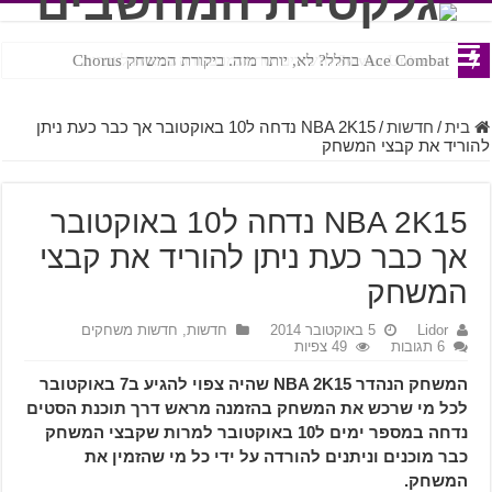
Ace Combat בחלל? לא, יותר מזה. ביקורת המשחק Chorus
Steven Universe והשירים שתורגמו בצורה נוראית לעברית
בית
/
חדשות
/
NBA 2K15 נדחה ל10 באוקטובר אך כבר כעת ניתן
להוריד את קבצי המשחק
NBA 2K15 נדחה ל10 באוקטובר
אך כבר כעת ניתן להוריד את קבצי
המשחק
Lidor
5 באוקטובר 2014
חדשות
,
חדשות משחקים
6 תגובות
49 צפיות
המשחק הנהדר NBA 2K15 שהיה צפוי להגיע ב7 באוקטובר
לכל מי שרכש את המשחק בהזמנה מראש דרך תוכנת הסטים
נדחה במספר ימים ל10 באוקטובר למרות שקבצי המשחק
כבר מוכנים וניתנים להורדה על ידי כל מי שהזמין את
המשחק.