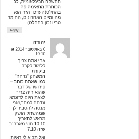
ההשקה הבינלאומית, לכן
הכותרת מתאימה פה
בהחלט(העדכון הזה הוא
מהיומיים האחרונים, החומר
טרי ונכון בהחלט)
Reply
יהודה
6 באוקטובר 2014 at
19:10
אחי אתה צריך
ללמוד לקבל
ביקורת
המשחק "נדחה"
כמו שאתה כותב –
פירושו של דבר
שהוא היה צריך
לצאת היום לדוגמא
ונדחה למחר,ואני
מנסה להסביר לך
שמהשחק הושק
מראש לתאריך
10.10 חוץ מארה"ב
שזה 7.10
ואל תביא לי ראיות