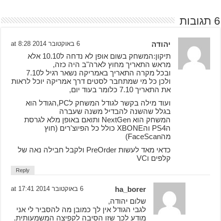
6 תגובות
יהודה
6 באוקטובר 2014 at 8:28
תיקון:המשחק בשום אופן לא נדחה ל10.10 אלא
מראש התאריך מחוץ לארה"ב היה כזה,
ובכל מקרה התאריך באמריקה נשאר רגיל ל7.10
ולכן כל מי שמתחבר לסטים דרך אמריקה יוכל לראות
את התאריך 7.10 כלומר בעוד יום,
ועוד מילה בקשר לגודל המשחק לPC,הגודל הוא
בגלל שהשנה להבדיל משנה שעברה
המשחק הוא NextGen ותואם באופן מלא לגרסת
הPS4 והXBONE כולל כל הפיוצ'רים (חוץ
מהFaceScan)
כדאי מאד לעשות PreOrder ולקבל חבילה נאה של
קלפים וVC
Reply
ha_borer
6 באוקטובר 2014 at 17:41
שלום יהודה,
לגבי הגודל אין לך כמובן מה להסביר לי אני
מודע לכך שזו הסיבה לקפיצה המשמעותית.