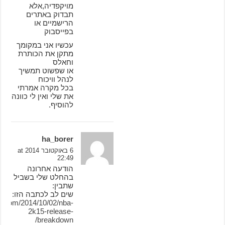
מויקפדיה,אלא
תבדוק באתרים
הרישמיים או
בפייסבוק
עכשיו אני במקומך
מתקן את הכותרת
וחאלס
או שפשוט תמשיך
לנהל וויכוח
בכל מקרה אמרתי
את שלי ואין לי כוונה
להוסיף.
ha_borer
6 באוקטובר 2014 at
22:49
הודעה אחרונה
בהחלט שלי בשביל
שתבין:
שים לב לכתבה הזו:
le.com/2014/10/02/nba-
2k15-release-
breakdown/