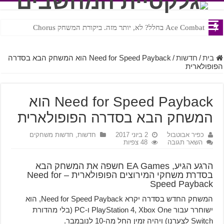
Ace Combat בחלל? לא, יותר מזה. ביקורת המשחק Chorus
Steven Universe והשירים שתורגמו בצורה נוראית לעברית
בית
/
חדשות
/
Need for Speed Payback הוא המשחק הבא בסדרה
הפופולארית
Need for Speed Payback הוא
המשחק הבא בסדרה הפופולארית
כפיר אבוטבול
2 ביוני 2017
חדשות
,
חדשות משחקים
השאר תגובה
48 צפיות
הרגע הגיע, EA Games חשפה את המשחק הבא
בסדרת משחקי המירוצים הפופולארית – Need for
Speed Payback
המשחק החדש בסדרה יקרא Need for Speed Payback, הוא
ישוחרר עבור PlayStation 4, Xbox One ו-PC (בלי מהדורת
Switch לצערנו) ויהיה זמין החל מה-10 לנובמבר.