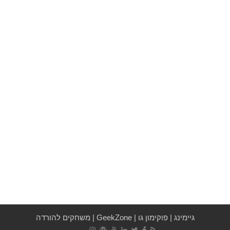
גיימינג
|
פוקימון גו
|
GeekZone
|
משחקים להורדה