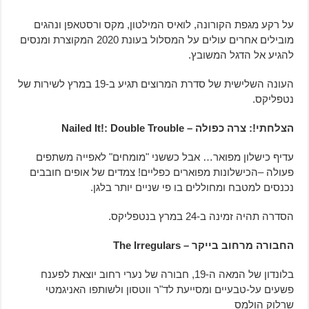
על רקע מגפת הקורונה, לואיס המילטון, מקס ורסטאפן ונהגים
מובילים אחרים עולים על המסלול בעונת 2020 המקוצרת ומנסים
להגיע אל הדגל המשובץ.
העונה השלישית של סדרת המרוצים תגיע ב-19 במרץ לשירות של
נטפליקס.
הצלחתי!: צרה כפולה – Nailed It!: Double Trouble
עדיף כישלון מפואר… אבל כששני "מומחים" לאפייה משתפים
פעולה –הכישלונות מפוארים כפליים! צמדים של אופים חובבים
נכנסים למטבח ומחוללים בו פי שניים יותר בלגן.
הסדרה תהיה זמינה ב-24 במרץ בנטפליקס.
החבורה מרחוב בייקר – The Irregulars
בלונדון של המאה ה-19, חבורה של נערי רחוב יוצאת לפענח
פשעים על-טבעיים ומסייעת לד"ר ווטסון ולשותפו האניגמטי
שרלוק הולמס