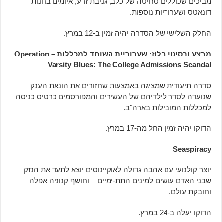
מביכים שכוללים סחיטה של כלב, גניבת זרע, איומים בחנות
דונאטס ושערוריות נוספות.
החלק השלישי של הסדרה יהיה זמין ב-12 במרץ.
מבצע ורסיטי בלוז: שערוריית השוחד למכללות – Operation
Varsity Blues: The College Admissions Scandal
סדרה תיעודית שמציגה באמצעות שחזורים את הונאת הענק
שנועדה לסדר לילדיהם של העשירים והמפורסמים כרטיס כניסה
למכללות המובילות בארה"ב.
הדוקו יהיה זמין החל מה-17 במרץ.
Seaspiracy
יוצר קולנועי עם אהבה גדולה לאוקיינוסים יוצא לתעד את הנזק
שבני האדם עושים למינים התת-ימיים – וחושף קנוניה אפלה
וחובקת עולם.
הדוקו יעלה ב-24 במרץ.