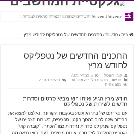
Ace Combat בחלל? לא, יותר מזה. ביקורת המשחק Chorus
Steven Universe והשירים שתורגמו בצורה נוראית לעברית
בית
/
חדשות
/
התכנים החדשים של נטפליקס לחודש מרץ
התכנים החדשים של נטפליקס
לחודש מרץ
קובי רוזנטל
5 במרץ 2021
חדשות
,
חדשות טלוויזיה וקולנוע
השאר תגובה
501 צפיות
חודש מרץ הגיע ואיתו הוא מביא סרטים וסדרות
חדשים לשירות של נטפליקס
עם סגירתם של בתי הקולנוע בעקבות הקורונה, נאלצנו למצוא את
הבידור שלנו לרוב במסך הקטן, ספציפית, בשירות הצפייה של
נטפליקס שנתן לנו סדרות נהדרות כמו "הכתר", "קוברה קאי"
ו"
גמביט המלכה
" לצד סרטי איכות מצוינים. כעת, בואו נראה מה