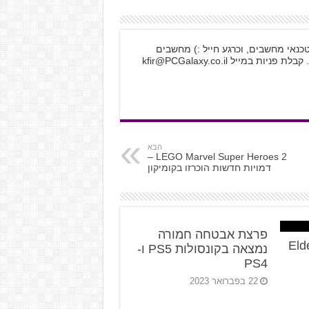
לקטרוניקה, טכנאי מחשבים, וכרגע חייל :) מחשבים
 קבלת פניות במייל
kfir@PCGalaxy.co.il
הבא
LEGO Marvel Super Heroes 2 –
דמויות חדשות הוכרזו בקומיקון
פרצת אבטחה חמורה
Eld
נמצאה בקונסולות PS5 ו-
PS4
22 בפברואר 2023