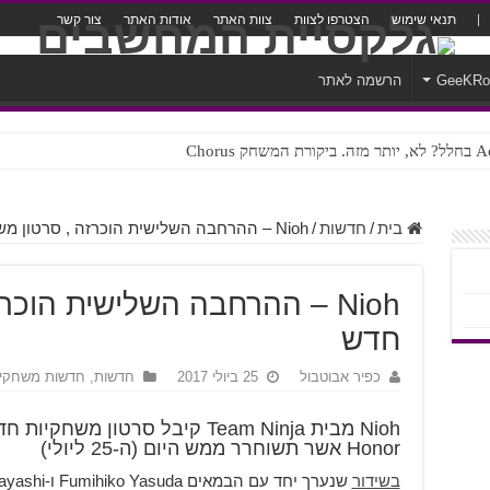
תנאי שימוש
הצטרפו לצוות
צוות האתר
אודות האתר
צור קשר
GeeKR
הרשמה לאתר
ק Chorus
צורה נוראית לעברית
בית
/
חדשות
/
Nioh – ההרחבה השלישית הוכרזה , סרטון משחקיות חדש
Nioh – ההרחבה השלישית הוכ
חדש
כפיר אבוטבול
25 ביולי 2017
חדשות
,
חדשות משחקי
Honor אשר תשוחרר ממש היום (ה-25 ליולי)
בשידור