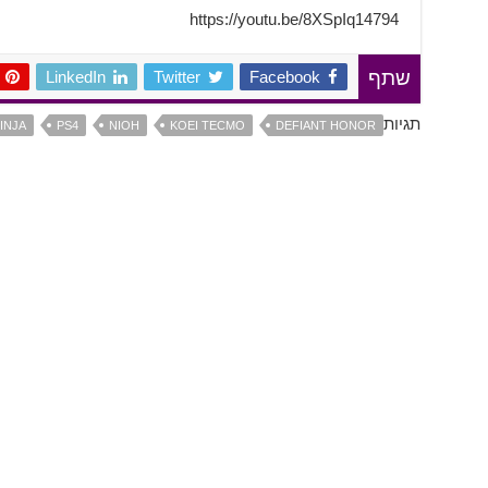
https://youtu.be/8XSpIq14794
LinkedIn
Twitter
Facebook
שתף
תגיות
INJA
PS4
NIOH
KOEI TECMO
DEFIANT HONOR