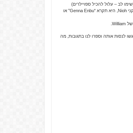
מו לב – עלול להכיל ספויילרים)
אך מה שבאמת חשוב זה ההרחבה השלישית שתגיע אל שחקני Nioh, היא תקרא “Genna Enbu” או
Wi.
Defia זמינה היום בלעדית עבור PS4, אז גשו לנסות אותה וספרו לנו בתגובות, מה