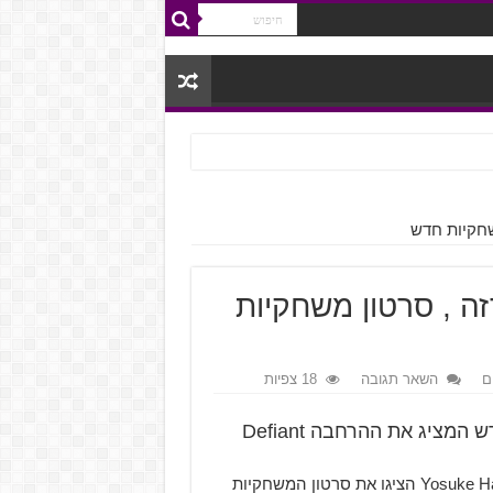
רזה , סרטון משחקיות
ם
השאר תגובה
18 צפיות
Nioh מבית Team Ninja קיבל סרטון משחקיות חדש המציג את ההרחבה Defiant
שנערך יחד עם הבמאים Fumihiko Yasuda ו-Yosuke Hayashi הציגו את סרטון המשחקיות