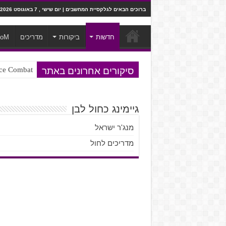
ברוכים הבאים לגלקסיית המחשבים | יום שישי , 7 באוגוסט 2026
חדשות
ביקורות
מדריכים
ooM
סיקורים אחרונים באתר
Ace Combat בחלל? לא, יותר מזה. ביקורת המשח
Steven Universe והשירים שתורגמו ב
גיימינג כחול לבן
מנג'ר ישראל
מדריכים לחול