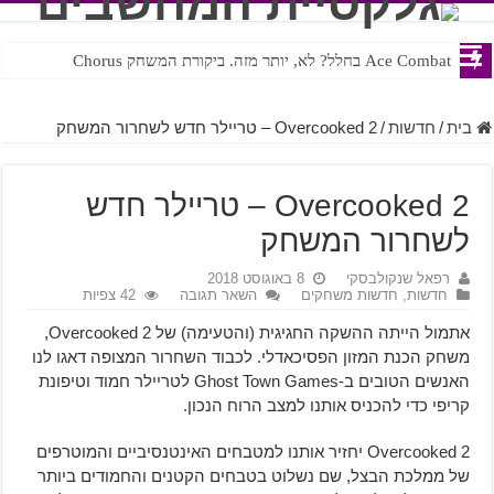
Ace Combat בחלל? לא, יותר מזה. ביקורת המשחק Chorus
Steven Universe והשירים שתורגמו בצורה נוראית לעברית
בית
/
חדשות
/
Overcooked 2 – טריילר חדש לשחרור המשחק
Overcooked 2 – טריילר חדש
לשחרור המשחק
רפאל שנקולבסקי
8 באוגוסט 2018
חדשות
,
חדשות משחקים
השאר תגובה
42 צפיות
אתמול הייתה ההשקה החגיגית (והטעימה) של Overcooked 2,
משחק הכנת המזון הפסיכאדלי. לכבוד השחרור המצופה דאגו לנו
האנשים הטובים ב-Ghost Town Games לטריילר חמוד וטיפונת
קריפי כדי להכניס אותנו למצב הרוח הנכון.
Overcooked 2 יחזיר אותנו למטבחים האינטנסיביים והמוטרפים
של ממלכת הבצל, שם נשלוט בטבחים הקטנים והחמודים ביותר