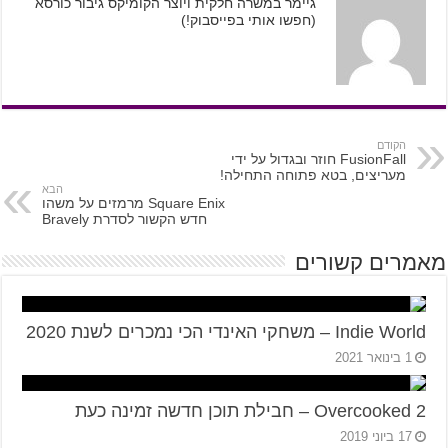
גיימר במשרה חלקית ויוצר הקומיקס גיבור כורסא
(חפשו אותי בפייסבוק!)
הקודם
FusionFall חוזר ובגדול על ידי
מעריצים, בטא פתוחה התחילה!
הבא
Square Enix מרמזים על משהו
חדש הקשור לסדרת Bravely
מאמרים קשורים
Indie World – משחקי האינדי הכי נמכרים לשנת 2020
1 בינואר 2021
Overcooked 2 – חבילת תוכן חדשה זמינה כעת
17 ביוני 2019