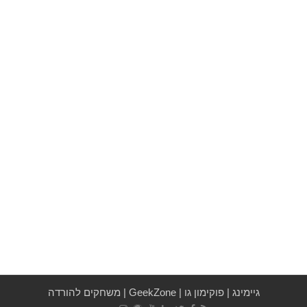
גיימינג
|
פוקימון גו
|
GeekZone
|
משחקים להורדה