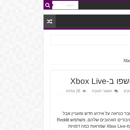
קים
השאר תגובה
28 צפיות
ים לקבל החודש עדכון חדש עבור Overwatch. מדובר כנראה על אירוע חדש ומעניין אבל
מה שיותר מעניין את רוב השחקנים הם הסקינים החדשים לגיבורים האהובים שלהם. משתמש Reddit
הצליח לארגן כמה תמונות חטופות מ-Xbox Live שמראות כמה דמויות