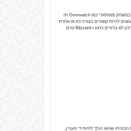
התמונה לא ממש ברורה וגם לא באיכות גבוהה במיוחד אבל במשחק פופולארי כמו Overwatch זה
וים להיות קשורים בצורה כזו או אחרת
לקומיקס החדש שהולך לצאת בקרוב. בנוסף, שאר פרטי העדכון לא ברורים כרגע ו-Blizzard טרם
מה שכן, אנחנו יודעים שהעדכון יגיע ב-11 באפריל ו-Blizzard הבטיחו שהוא הולך להיות די מעניין.