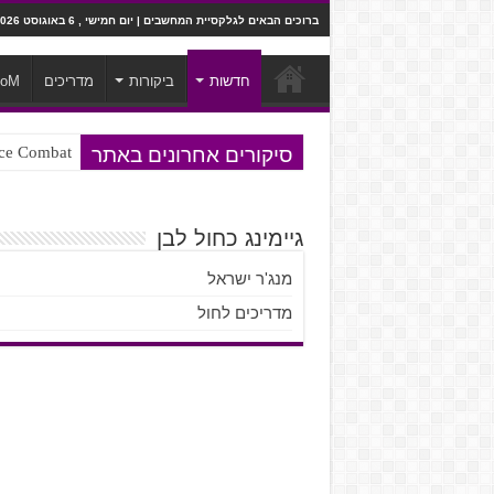
ברוכים הבאים לגלקסיית המחשבים | יום חמישי , 6 באוגוסט 2026
חדשות
ביקורות
מדריכים
ooM
סיקורים אחרונים באתר
Ace Combat בחלל? לא, יותר מזה. ביקורת המשח
Steven Universe והשירים שתורגמו ב
גיימינג כחול לבן
מנג'ר ישראל
מדריכים לחול