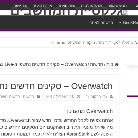
תנאי שימוש
הצטרפו לצוות
צוות האתר
אודות האתר
צור קשר
GeeKR
הרשמה לאתר
ק Chorus
צורה נוראית לעברית
בית
/
חדשות
/
Overwatch – סקינים חדשים נחשפו ב-Xbox Live
Overwatch – סקינים חדשים נחשפו ב-Xbox Live
גדי ברקוביץ׳
10 באפריל 2017
חדשות
,
חדשות משח
Overwatch מתעדכן
אנחנו צפו
העונה לשם
AsranStark