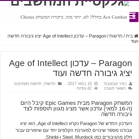
Ace Combat בחלל? לא, יותר מזה. ביקורת המשחק Chorus
Steven Universe והשירים שתורגמו בצורה נוראית לעברית
בית
/
חדשות
/
Paragon – עדכון Age of Intellect יציג גיבורה חדשה
ועוד
Paragon – עדכון Age of Intellect
יציג גיבורה חדשה ועוד
כפיר אבוטבול
16 במאי 2017
חדשות
,
חדשות משחקים
השאר תגובה
42 צפיות
המשחק Paragon מבית Epic Games קיבל היום
(ה-16 למאי) עדכון אשר מציג מגוון תוספות לצד
גיבורה חדשה
העדכון החדש של Paragon נקרא Age of Intellect, הוא יציג
עבורנו מספר שינויים למערכת הקלפים יחד עם שיפורים עבור
חלק מהגיבורים כמו Steel, Murdock ו-Shinbi.