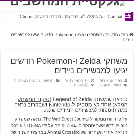
Ace Combat בחלל? לא, יותר מזה. ביקורת המשחק Chorus
Steven Universe והשירים שתורגמו בצורה נוראית לעברית
בית
/
חדשות
/
משחקי Zelda ו-Pokemon חדשים יגיעו למכשירים
ניידים
משחקי Zelda ו-Pokemon חדשים
יגיעו למכשירים ניידים
כפיר אבוטבול
16 במאי 2017
חדשות
,
חדשות משחקים
השאר תגובה
42 צפיות
כנראה שמשחק Legend of Zelda (
סיקור המשחק
המלא
) אחד לא מספיק ל-Nintendo ושבקרוב נראה
כמה תוספות למכשירים הניידים שלנו.
על פי דיווח ממקור ל-
The Wall Street Journal
, נראה שמשחק
מובייל חדש אשר יתמקד ב-Zelda יפותח על ידי DeNA ויגיע ככל
הנראה אחרי השחרור של Animal Crossing במחצית השניה של