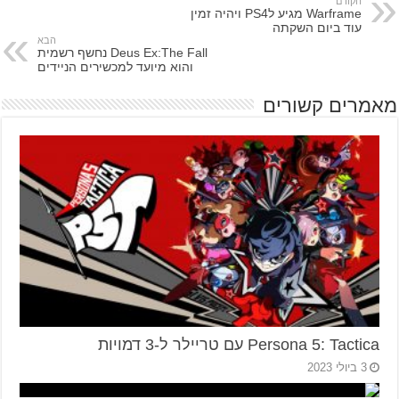
הקודם
Warframe מגיע לPS4 ויהיה זמין
עוד ביום השקתה
הבא
Deus Ex:The Fall נחשף רשמית
והוא מיועד למכשירים הניידים
מאמרים קשורים
Persona 5: Tactica עם טריילר ל-3 דמויות
3 ביולי 2023