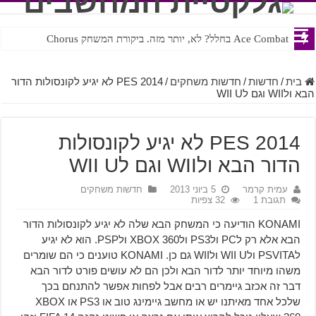
Ace Combat בחלל? לא, יותר מזה. ביקורת המשחק Chorus
Steven Universe והשירים שתורגמו בצורה נוראית לעברית
בית
/
חדשות
/
חדשות משחקים
/
PES 2014 לא יגיע לקונסולות הדור
הבא ולWII וגם לWII U
PES 2014 לא יגיע לקונסולות
הדור הבא ולWII וגם לWII U
עמית קרמר
5 ביוני 2013
חדשות משחקים
תגובת 1
32 צפיות
KONAMI הודיעה כי המשחק הבא שלה לא יגיע לקונסולות הדור
הבא אלא רק לPC ולPS3 ולXBOX 360 ולPSP. הוא לא יגיע
לPSVITA ולWII U ולWII גם כן.
KONAMI טוענים כי הם שומרים
משהו מיוחד יותר לדור הבא ולכן הם לא עושים פורט לדור הבא
דבר זה אכזב גיימרים רבים אבל לפחות אפשר להתנחם בכך
שלכל אחד מאיתנו יש או מחשב גיימינג טוב או PS3 או XBOX