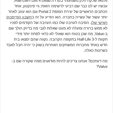
וולפאו שלקח חלק משמעותי בסדרת Left 4 Dead ו-Half-Life,
עכשיו יש לנו כבר שם רביעי לרשימה הזאת: גיי פינקטון, אחד
הכתבים הראשיים של יצירת המופת Portal 2 וגם הוא עוזב לאחר
יותר עשור של עשייה בחברה. הוא הודיע על זה ב
חשבון הפייסבוק
האישי שלו
. הסיבה לעזיבה שלו כמו העזיבה של הקודמים לפניו
לא ממש ברורה ומעלה לא מעט שאלות לגבי מה בדיוק הולך שם
ב-Value, מה שכן בטוח הוא שאולי לא כדאי לפתח יותר מידי
תקוות ל-Half-Life 3 בתקופה הקרובה. נקווה שהם ימצאו בית
חדש באחד מחברות המשחקים האחרות בשוק כי יהיה חבל לאבד
כשרונות כאלה.
מה דעתכם? אנחנו צריכים להיות מודאגים ממה שקורה שם ב-
Valve?