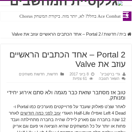
Ace Combat בחלל? לא, יותר מזה. ביקורת המשחק Chorus
Steven Universe והשירים שתורגמו בצורה נוראית לעברית
בית
/
חדשות
/
Portal 2 – אחד הכתבים הראשיים עוזב את Valve
Portal 2 – אחד הכתבים הראשיים
עוזב את Valve
גדי ברקוביץ׳
8 ביוני 2017
חדשות
,
חדשות משחקים
השאר תגובה
61 צפיות
טוב אז מסתבר שזאת כבר מגמה ולא סתם אירוע יחידי
ומנותק.
לאחר שצ'ט פאלזק שעבד על פרוייקטים מוערכים כמו Portal ו-
Left 4 Dead ואפילו Half-Life האגדי
עזב לפני כמה חודשים
לאחר
12 שנה בחברה וגם מארק ליידלו שהיה בחברה מתחילתה ועבד
פחות או יותר על כל המשחקים שהיא הוציאה אי פעם וגם אריק