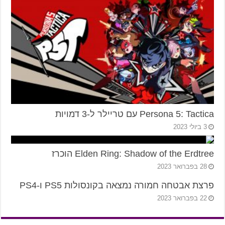
Persona 5: Tactica עם טריילר ל-3 דמויות
3 ביולי 2023
Elden Ring: Shadow of the Erdtree הוכרז
28 בפברואר 2023
פרצת אבטחה חמורה נמצאה בקונסולות PS5 ו-PS4
22 בפברואר 2023