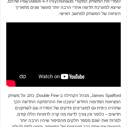
לגמרי את המשחק המקורי Psychonauts ל-PlayStation 4 שלהם,
שייצא למערכת חדשה אחרי הרבה יותר מעשר שנים מתאריך
היציאה של המשחק למחשב האישי.
James Spafford, מנהל הקהילה ב-Double Fine, כתב על משחק
המציאות המדומה החדש "עיצבנו את ההרפתקה החדשה הכך
שתהיה כיפית גם למעריצים ותיקים של הסדרה וגם לשחקנים
חדשים – כלומר אין צורך לדעת מה קרה לדמויות הללו קודם.
למרות זאת ישנם מספר חלקים מהסיפור שיהיו הרבה יותר
הגיוניים אם אתם כבר מעריצים של המשחק, ורצינו לתת לכולם