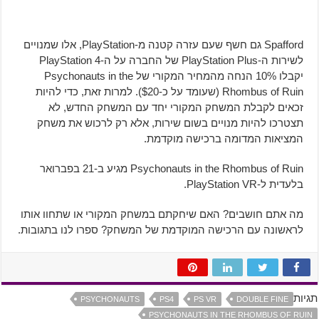
Spafford גם חשף שעם עזרה קטנה מ-PlayStation, אלו שמנויים
לשירות ה-PlayStation Plus של החברה על ה-PlayStation 4
יקבלו 10% הנחה מהמחיר המקורי של Psychonauts in the
Rhombus of Ruin (שעומד על כ-$20). למרות זאת, כדי להיות
זכאים לקבלת המשחק המקורי יחד עם המשחק החדש, לא
תצטרכו להיות מנויים בשום שירות, אלא רק לרכוש את משחק
המציאות המדומה ברכישה מוקדמת.
Psychonauts in the Rhombus of Ruin מגיע ב-21 בפברואר
בלעדית ל-PlayStation VR.
מה אתם חושבים? האם שיחקתם במשחק המקורי או שתחוו אותו
לראשונה עם הרכישה המוקדמת של המשחק? ספרו לנו בתגובות.
תגיות
PSYCHONAUTS
PS4
PS VR
DOUBLE FINE
PSYCHONAUTS IN THE RHOMBUS OF RUIN