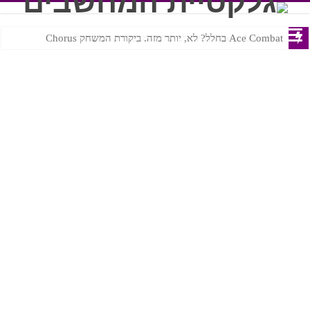
Ace Combat בחלל? לא, יותר מזה. ביקורת המשחק Chorus
Steven Universe והשירים שתורגמו בצורה נוראית לעברית